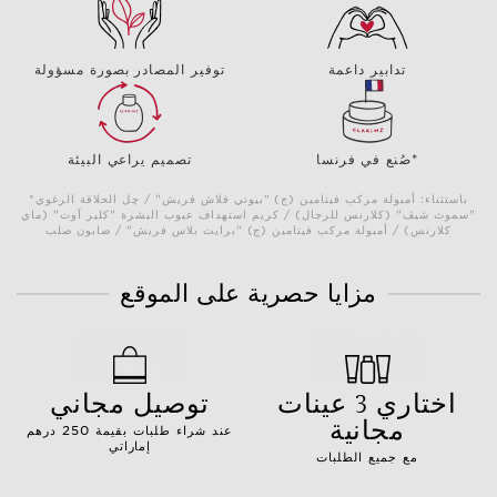
تدابير داعمة
توفير المصادر بصورة مسؤولة
صُنع في فرنسا*
تصميم يراعي البيئة
*باستثناء: أمبولة مركب فيتامين (ج) "بيوتي فلاش فريش" / چل الحلاقة الرغوي
"سموث شيڤ" (كلارنس للرجال) / كريم استهداف عيوب البشرة "كلير آوت" (ماي
كلارنس) / أمبولة مركب فيتامين (ج) "برايت بلاس فريش" / صابون صلب
مزايا حصرية على الموقع
اختاري 3 عينات
توصيل مجاني
مجانية
عند شراء طلبات بقيمة 250 درهم
إماراتي
مع جميع الطلبات