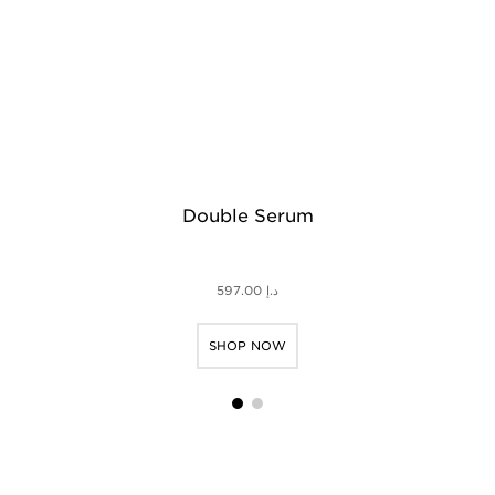
Double Serum
G
د.إ 597.00
SHOP NOW
1
2