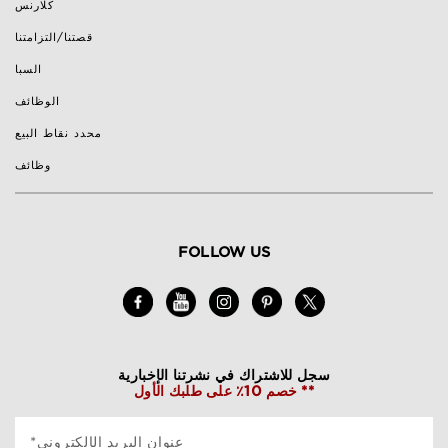
كلارنس
قصتنا/التزامتنا
السبا
الوظائف
محدد نقاط البيع
وظائف
FOLLOW US
سجل للاشتراك في نشرتنا الإخبارية
خصم 10٪ على طلبك الأول **
*عنوان البريد الإلكتروني