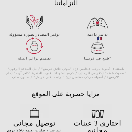
التزاماتنا
تدابير داعمة
توفير المصادر بصورة مسؤولة
صُنع في فرنسا*
تصميم يراعي البيئة
*باستثناء: أمبولة مركب فيتامين (ج) "بيوتي فلاش فريش" / چل الحلاقة الرغوي
"سموث شيڤ" (كلارنس للرجال) / كريم استهداف عيوب البشرة "كلير آوت" (ماي
كلارنس) / أمبولة مركب فيتامين (ج) "برايت بلاس فريش" / صابون صلب
مزايا حصرية على الموقع
اختاري 3 عينات
توصيل مجاني
مجانية
عند شراء طلبات بقيمة 250 درهم