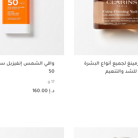
إكسترا-فيرمينغ لجميع أنواع البشرة
 للشد والتنعيم
50
17 g
السعر الحالي هو د.إ 160.00
د.إ 160.00
عرض سريع
عرض سريع