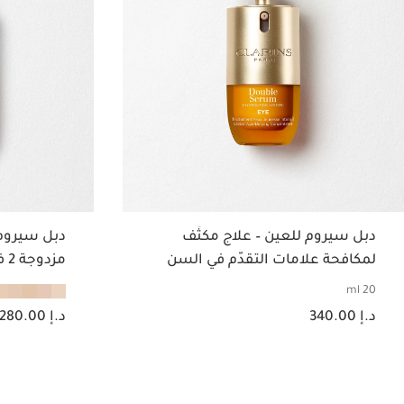
دبل سيروم للعين – علاج مكثّف
دبل سيروم 
لمكافحة علامات التقدّم في السن
مزدوجة 2 في 1
لمنطقة العين
20 ml
السعر الحالي هو د.إ 340.00
السعر الحالي هو د.إ 280.00
د.إ 340.00
د.إ 280.00
عرض سريع