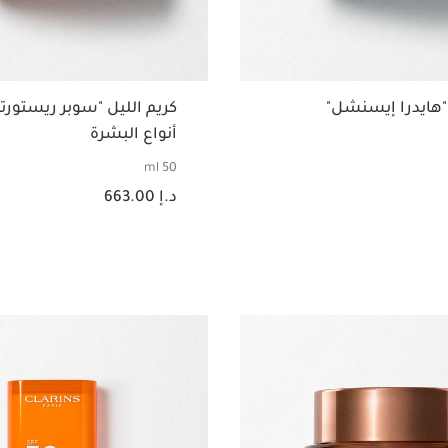
 "هايدرا إيسنشل"
كريم الليل "سوبر ريستورت
أنواع البشرة
50 ml
السعر الحالي هو د.إ 663.00
د.إ 663.00
عرض سريع
عرض سريع