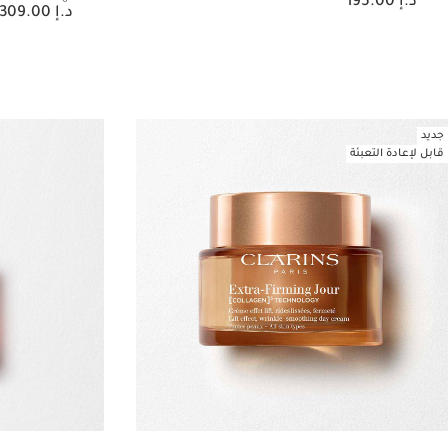
د.إ 195.00
السعر الحالي هو د.إ 309.00
د.إ 309.00
عرض سريع
جديد
قابل لإعادة التعبئة