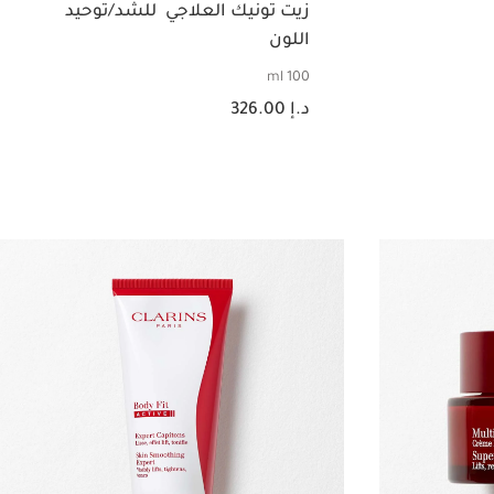
زيت تونيك العلاجي للشد/توحيد
اللون
100 ml
السعر الحالي هو د.إ 326.00
د.إ 326.00
عرض سريع