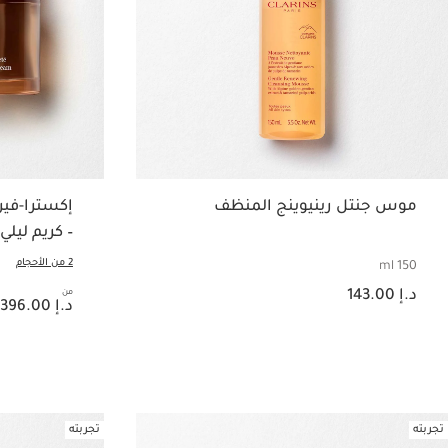
موس جنتل رينيوينج المنظف
– كريم ليلي
2 من الأحجام
150 ml
السعر الحالي هو د.إ 143.00
د.إ 143.00
من
السعر الحالي هو د.إ 396.00
د.إ 396.00
عرض سريع
تجربته
تجربته