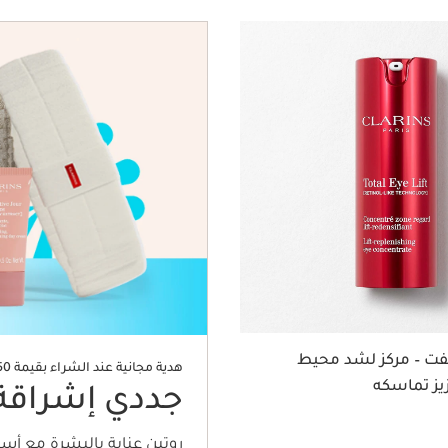
يفت – مركز لشد محيط
هدية مجانية عند الشراء بقيمة 450 درهم
يز تماسكه
جددي إشراقة
روتين عناية بالبشرة مع أ