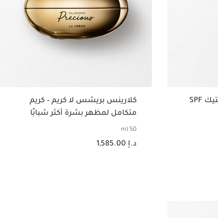
واقي الشمس إنفيزبل ستيك SPF
كلارينس بريشس لا كريم – كريم
متكامل لمظهر بشرة أكثر شبابًا
يدوم
50 ml
السعر الحالي هو د.إ 1,585.00
د.إ 1,585.00
عرض سريع