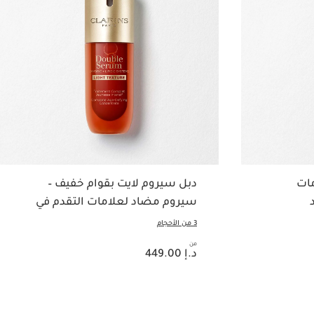
مات
دبل سيروم لايت بقوام خفيف –
سيروم مضاد لعلامات التقدم في
السن
3 من الأحجام
من
السعر الحالي هو د.إ 449.00
د.إ 449.00
عرض سريع