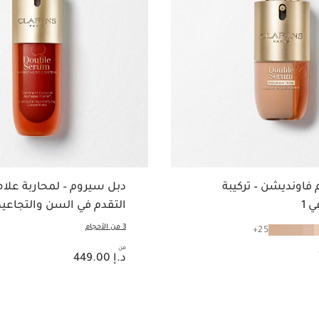
فاونديشن – تركيبة
دبل سيروم – لمحاربة علا
التقدم في السن والتجاعيد
3 من الأحجام
25
من
السعر الحالي هو د.إ 449.00
د.إ 449.00
عرض سريع
عرض سريع