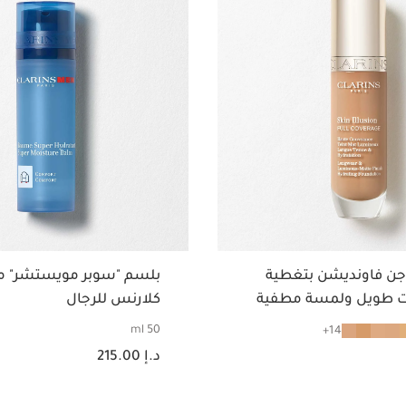
جن فاونديشن بتغطية
بلسم "سوبر مويستشر" م
بات طويل ولمسة مطفية
كلارنس للرجال
50 ml
14
السعر الحالي هو د.إ 215.00
د.إ 215.00
عرض سريع
عرض سريع