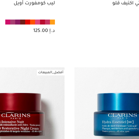
 اكتيف قلو
ليب كومفورت أويل
السعر الحالي هو د.إ 125.00
د.إ 125.00
عرض سريع
عرض سريع
أفضل_المبيعات