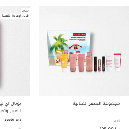
جديد
قابل لإعادة التعبئة
مجموعة السفر المثالية
توتال آي ل
العين وتعز
2 من الأحجام
unit
السعر الحالي هو د.إ 195.00
من