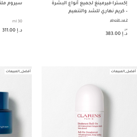
إكسترا-فيرمينغ لجميع أنواع البشرة
سيروم ملتي
– كريم نهاري للشد والتنعيم
2 من الأحجام
30 ml
السعر الحالي هو د.إ 311.00
من
السعر الحالي هو د.إ 383.00
د.إ 311.00
د.إ 383.00
عرض سريع
أفضل_المبيعات
أفضل_المبيعات