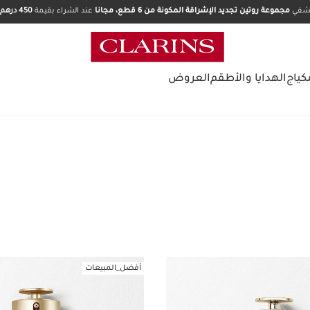
تشفي
مجموعة روتين تجديد الإشراقة المكونة من 6 قطع، مجانا
عند الشراء بقيمة
450 درهم.
كياج
الهدايا والأطقم
العروض
أفضل_المبيعات