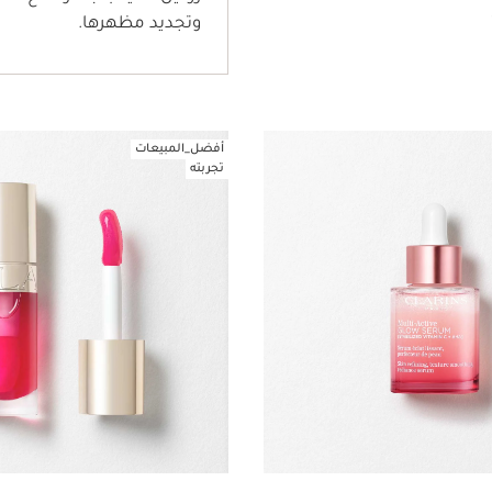
وتجديد مظهرها.
عرض سريع
أفضل_المبيعات
تجربته