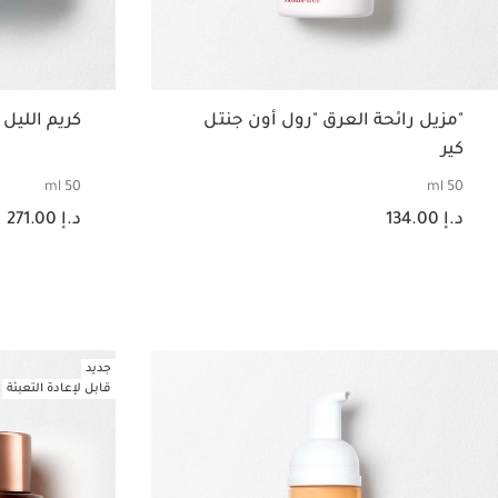
"مزيل رائحة العرق "رول أون جنتل
كريم الليل
كير
50 ml
50 ml
السعر الحالي هو د.إ 134.00
السعر الحالي هو د.إ 271.00
د.إ 134.00
د.إ 271.00
عرض سريع
جديد
قابل لإعادة التعبئة