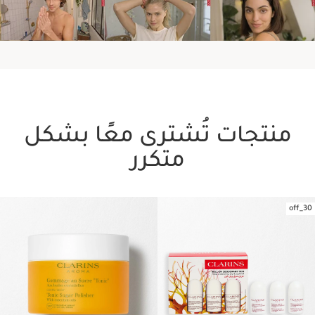
منتجات تُشترى معًا بشكل
متكرر
30_off
تخط إلى المحتوى