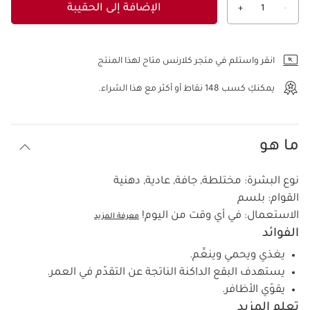
الإضافة إلى الحقيبة
+
1
-
عرض الحقيبة
انقر واستلم في متجر كلارنس متاح لهذا المنتج
يمكنكِ كسب
148
نقاط أو أكثر مع هذا الشراء.
ما هو
نوع البشرة:
مختلطة, جافة, عادية, دهنية
القوام:
بلسم
الاستعمال:
في أي وقت من اليوم!
معرفة المزيد
الفوائد
يغذي ويحمي وينعِّم.
يستهدف البقع الداكنة الناتجة عن التقدّم في العمر.
يقوّي الأظافر.
تعلم المزيد