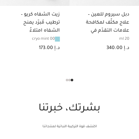
دبل سيروم للعين –
زيت الشفاه كريو –
علاج مكثّف لمكافحة
ترطيب مُبرّد يمنح
علامات التقدّم في
الشفاه امتلاءً
السن لمنطقة العين
00 cryo mint
20 ml
السعر الحالي هو د.إ 340.00
السعر الحالي هو د.إ 173.00
د.إ 340.00
د.إ 173.00
بشرتك، خبرتنا
اكتشف قوة التركيبة النباتية لمنتجاتنا