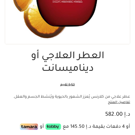
العطر العلاجي أو
ديناميسانت
كتابة تقييم
عطر علاجي من كلارنس يُعزز الشعور بالحيوية ويُنشط الجسم والعقل.
تفاصيل المنتج
السعر الحالي هو د.إ 582.00
د.إ 582.00
أو 4 دفعات بقيمة د.إ 145.50 مع
أو