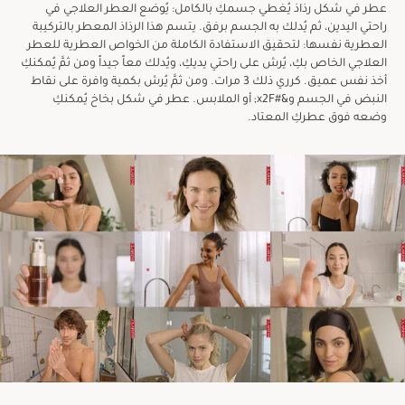
عطر في شكل رذاذ يُغطي جسمكِ بالكامل: يُوضع العطر العلاجي في
راحتي اليدين، ثم يُدلك به الجسم برفق. يتسم هذا الرذاذ المعطر بالتركيبة
العطرية نفسها: لتحقيق الاستفادة الكاملة من الخواص العطرية للعطر
العلاجي الخاص بكِ، يُرش على راحتي يديكِ، ويُدلك معاً جيداً ومن ثمَّ يُمكنكِ
أخذ نفس عميق. كرري ذلك 3 مرات. ومن ثمَّ يُرش بكمية وافرة على نقاط
النبض في الجسم و&#x2F; أو الملابس. عطر في شكل بخاخ يُمكنكِ
وضعه فوق عطركِ المعتاد.