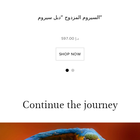
واع
السيروم المزدوج "دبل سيروم"
د.إ 597.00
SHOP NOW
1
2
Continue the journey