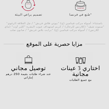
صُنع في فرنسا*
تصميم يراعي البيئة
*باستثناء: أمبولة مركب فيتامين (ج) "بيوتي فلاش فريش" / چل الحلاقة الرغوي
"سموث شيڤ" (كلارنس للرجال) / كريم استهداف عيوب البشرة "كلير آوت" (ماي
كلارنس) / أمبولة مركب فيتامين (ج) "برايت بلاس فريش" / صابون صلب
مزايا حصرية على الموقع
اختاري 3 عينات
توصيل مجاني
مجانية
عند شراء طلبات بقيمة 250 درهم
إماراتي
مع جميع الطلبات