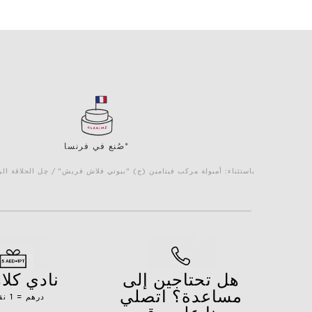
صُنع في فرنسا*
*باستثناء: أمبولة مركب فيتامين (ج) "بيوتي فلاش فريش" / چل الحلاقة
هل تحتاجين إلى
نادي كل
مساعدة؟ اتصلي
1 درهم = 1 نقطة