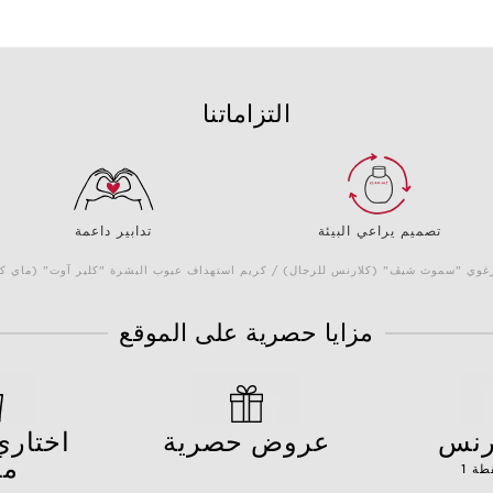
التزاماتنا
تصميم يراعي البيئة
تدابير داعمة
 الرغوي "سموث شيڤ" (كلارنس للرجال) / كريم استهداف عيوب البشرة "كلير آوت" (ماي 
مزايا حصرية على الموقع
ارنس
عروض حصرية
مج