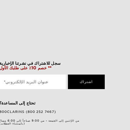
سجل للاشتراك في نشرتنا الإخبارية
خصم 10٪ على طلبك الأول **
اشتراك
*عنوان البريد الإلكتروني
تحتاج إلى المساعدة؟
800CLARINS (800 252 7467)
من الإثنين إلى الجمعة - من 9:00 صباحاً إلى 6:00 مساءً
(باستثناء العطلات)