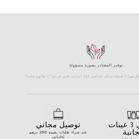
توفير المصادر بصورة مسؤولة
كلارنس) / أمبولة مركب فيتامين (ج) "برايت بلاس فريش" / صابون صلب
اختاري 3 عينات
توصيل مجاني
انية
عند شراء طلبات بقيمة 250 درهم
إماراتي