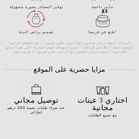
تدابير داعمة
توفير المصادر بصورة مسؤولة
صُنع في فرنسا*
تصميم يراعي البيئة
*باستثناء: أمبولة مركب فيتامين (ج) "بيوتي فلاش فريش" / چل الحلاقة الرغوي
"سموث شيڤ" (كلارنس للرجال) / كريم استهداف عيوب البشرة "كلير آوت" (ماي
كلارنس) / أمبولة مركب فيتامين (ج) "برايت بلاس فريش" / صابون صلب
مزايا حصرية على الموقع
اختاري 3 عينات
توصيل مجاني
مجانية
عند شراء طلبات بقيمة 250 درهم
إماراتي
مع جميع الطلبات