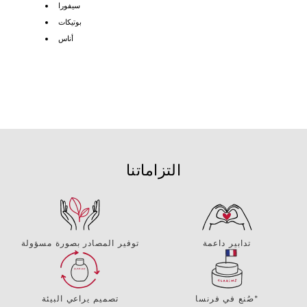
سيفورا
بوتيكات
أناس
التزاماتنا
تدابير داعمة
توفير المصادر بصورة مسؤولة
صُنع في فرنسا*
تصميم يراعي البيئة