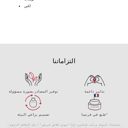
أناس
التزاماتنا
تدابير داعمة
توفير المصادر بصورة مسؤولة
صُنع في فرنسا*
تصميم يراعي البيئة
*باستثناء: أمبولة مركب فيتامين (ج) "بيوتي فلاش فريش" / چل الحلاقة الرغوي