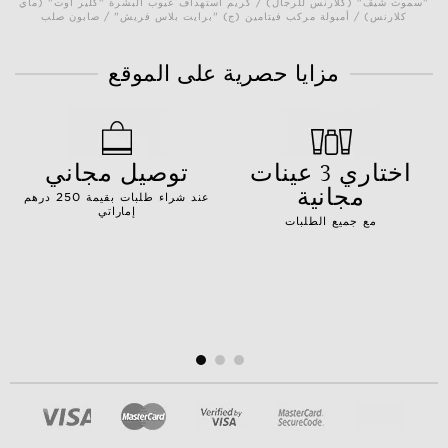
"سموث شيڤ" (كلارنس للرجال) / كريم استهداف عيوب البشرة "كلير آوت" (ماي
كلارنس) / أمبولة مركب فيتامين (ج) "برايت بلاس فريش" / صابون صلب
مزايا حصرية على الموقع
اختاري 3 عينات
توصيل مجاني
مجانية
عند شراء طلبات بقيمة 250 درهم
إماراتي
مع جميع الطلبات