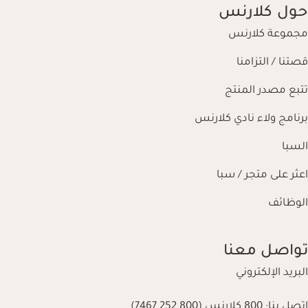
حول كلارنس
مجموعة كلارنس
قصتنا / التزامنا
تتبع مصدر المنتج
برنامج ولاء نادي كلارنس
السبا
اعثر على متجر / سبا
الوظائف
تواصل معنا
البريد الإلكتروني
اتصل بنا:
800 كلارنس (800 252 7467)