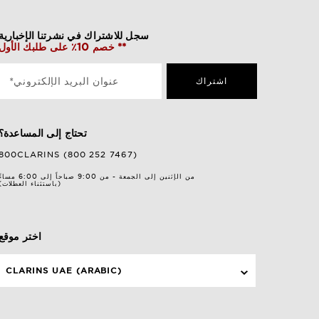
سجل للاشتراك في نشرتنا الإخبارية
خصم 10٪ على طلبك الأول **
اشتراك
*عنوان البريد الإلكتروني
تحتاج إلى المساعدة؟
800CLARINS (800 252 7467)
من الإثنين إلى الجمعة - من 9:00 صباحاً إلى 6:00 مساءً
(باستثناء العطلات)
اختر موقع
CLARINS UAE (ARABIC)