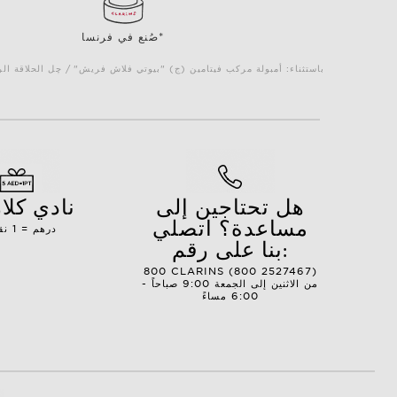
صُنع في فرنسا*
*باستثناء: أمبولة مركب فيتامين (ج) "بيوتي فلاش فريش" / چل الحلاقة
هل تحتاجين إلى
نادي كل
مساعدة؟ اتصلي
1 درهم = 1 نقطة
بنا على رقم:
800 CLARINS (800 2527467)
من الاثنين إلى الجمعة 9:00 صباحاً -
6:00 مساءً