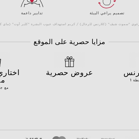
تصميم يراعي البيئة
تدابير داعمة
 الرغوي "سموث شيڤ" (كلارنس للرجال) / كريم استهداف عيوب البشرة "كلير آوت" (ماي 
مزايا حصرية على الموقع
ارنس
عروض حصرية
مج
مع جم