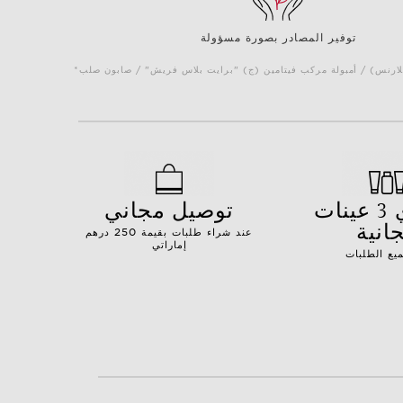
توفير المصادر بصورة مسؤولة
كلارنس) / أمبولة مركب فيتامين (ج) "برايت بلاس فريش" / صابون صلب
اختاري 3 عينات
توصيل مجاني
انية
عند شراء طلبات بقيمة 250 درهم
إماراتي
يع الطلبات