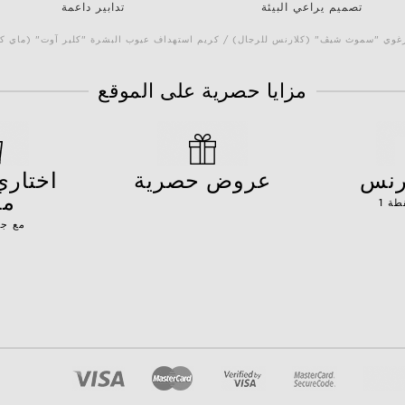
تصميم يراعي البيئة
تدابير داعمة
 الرغوي "سموث شيڤ" (كلارنس للرجال) / كريم استهداف عيوب البشرة "كلير آوت" (ماي 
مزايا حصرية على الموقع
ارنس
عروض حصرية
مج
مع جم