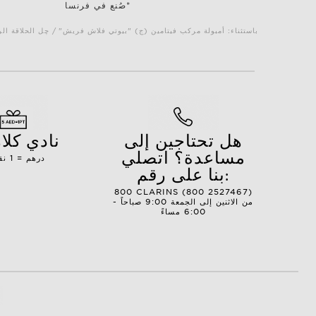
صُنع في فرنسا*
*باستثناء: أمبولة مركب فيتامين (ج) "بيوتي فلاش فريش" / چل الحلاقة
هل تحتاجين إلى
نادي كل
مساعدة؟ اتصلي
1 درهم = 1 نقطة
بنا على رقم:
800 CLARINS (800 2527467)
من الاثنين إلى الجمعة 9:00 صباحاً -
6:00 مساءً