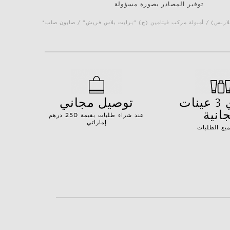
توفير المصادر بصورة مسؤولة
كلارنس) / أمبولة مركب فيتامين (ج) "برايت بلاس فريش" / صابون صلب
اختاري 3 عينات
توصيل مجاني
انية
عند شراء طلبات بقيمة 250 درهم
إماراتي
يع الطلبات