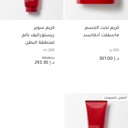
كريم نحت الجسم
كريم سوبر
ماسفلت أدفانسد
ريستوراتيف بالم
لمنطقة البطن
والوسط
200 ml
200 g
السعر الحالي هو د.إ 301.00
السعر السابق هو د.إ 419.00
د.إ 301.00
د.إ 419.00
السعر الحالي هو د.إ 293.30
د.إ 293.30
أفضل_المبيعات