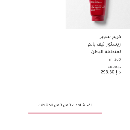
كريم سوبر
ريستوراتيف بالم
لمنطقة البطن
والوسط
200 ml
السعر السابق هو د.إ 419.00
د.إ 419.00
السعر الحالي هو د.إ 293.30
د.إ 293.30
لقد شاهدت 3 من 3 من المنتجات