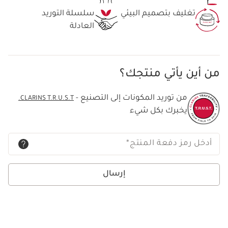
تغليف بتصميم البيئي
سلسلة التوريد
العادلة
من أين يأتي منتجك؟
من توريد المكونات إلى التصنيع -
CLARINS T.R.U.S.T.
يخبرك بكل شيء
أدخل رمز دفعة المنتج
*
إرسال