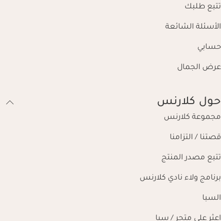
تتبع طلبك
الأسئلة الشائعة
حسابي
عرض الجمال
حول كلارنس
مجموعة كلارنس
قصتنا / التزامنا
تتبع مصدر المنتج
برنامج ولاء نادي كلارنس
السبا
اعثر على متجر / سبا