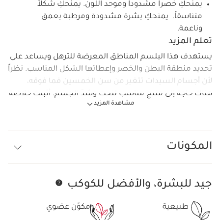
يمنحكِ خصراً مشدوداً وموحد اللون. يمنحكِ شكلاً
متناسقاً. يمنحكِ بشرة مشدودة ومرطبة بعمق
وناعمة.
تعلم المزيد
يستهدف هذا البلسم المناطق المعرضة للترهل ويساعد على
تحديد منطقة البطن والخصر وإعطائها الشكل المناسب. نظراً
لأن أجسام السيدات تتغير من سن الخمسين فما فوقه،
هناك حاجة إلى منتج مناسب لنحت وشدّ الجسم. أثبتت خلاصة
مشاهدة المزيد
شجرة الأرز اليابانية العضوية، وهي مكون فعَّال مشتق من
العلاج بالأحجار الكريمة، فاعليتها وتأثيرها المضاد في تكوين
الدهون التي تستهدف تخزين الدهون وتوزيعها. يساعد على
تقليل إنزيم 11ß-HSD1 الزائد - البروتين المسؤول عن تخزين
المكونات
الدهون في البطن عند انقطاع الطمث. تركيبة تحتوي على
مكونات طبيعية بنسبة 94%.
جيد للبشرة، والأفضل للكوكب
تخط إلى المحتوى
طبيعية
مكوّن عضوي