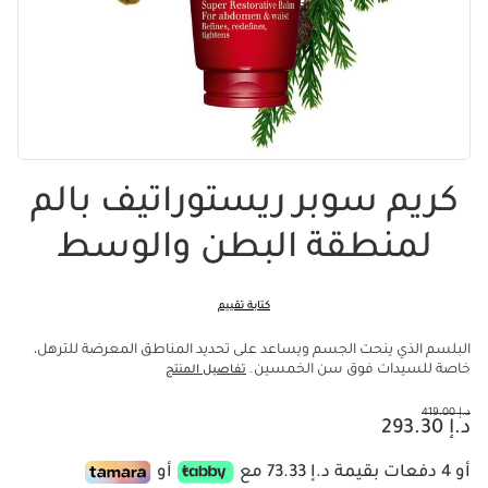
كريم سوبر ريستوراتيف بالم
لمنطقة البطن والوسط
كتابة تقييم
البلسم الذي ينحت الجسم ويساعد على تحديد المناطق المعرضة للترهل،
خاصة للسيدات فوق سن الخمسين.
تفاصيل المنتج
السعر السابق هو د.إ 419.00
د.إ 419.00
السعر الحالي هو د.إ 293.30
د.إ 293.30
أو 4 دفعات بقيمة د.إ 73.33 مع
أو