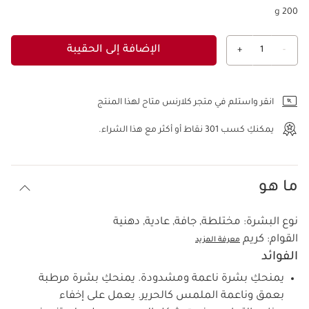
200 g
الإضافة إلى الحقيبة
+
1
-
عرض الحقيبة
انقر واستلم في متجر كلارنس متاح لهذا المنتج
يمكنكِ كسب
301
نقاط أو أكثر مع هذا الشراء.
ما هو
نوع البشرة:
مختلطة, جافة, عادية, دهنية
القوام:
كريم
معرفة المزيد
الفوائد
يمنحكِ بشرة ناعمة ومشدودة. يمنحكِ بشرة مرطبة
بعمق وناعمة الملمس كالحرير. يعمل على إخفاء