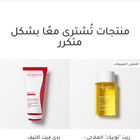
منتجات تُشترى معًا بشكل
متكرر
أفضل_المبيعات
تخط إلى المحتوى
زيت "تونيك" العلاجي -
بدي فيت آكتيف