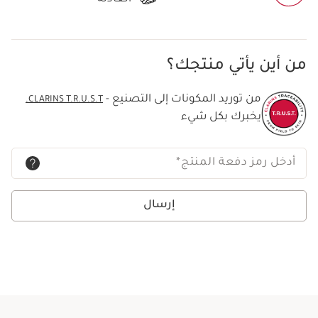
من أين يأتي منتجك؟
من توريد المكونات إلى التصنيع -
CLARINS T.R.U.S.T.
يخبرك بكل شيء
أدخل رمز دفعة المنتج
*
إرسال