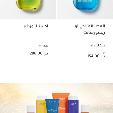
العطر العلاجي أو
إكسترا أوردنير
ريسورسانت
2 من الأحجام
100 ml
السعر الحالي هو د.إ 286.00
من
السعر الحالي هو د.إ 154.00
د.إ 286.00
د.إ 154.00