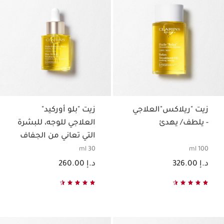
زيت "ريلاكس"العلاجي
زيت "بلو أوركيد"
- يلطف/ يهدئ
العلاجي للوجه، للبشرة
التي تعاني من الجفاف
30 ml
100 ml
السعر الحالي هو د.إ 326.00
السعر الحالي هو د.إ 260.00
د.إ 326.00
د.إ 260.00