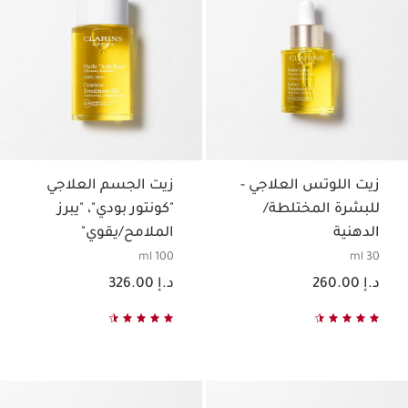
زيت اللوتس العلاجي -
زيت الجسم العلاجي
للبشرة المختلطة/
"كونتور بودي"، "يبرز
الدهنية
الملامح/يقوي"
100 ml
30 ml
السعر الحالي هو د.إ 260.00
السعر الحالي هو د.إ 326.00
د.إ 260.00
د.إ 326.00