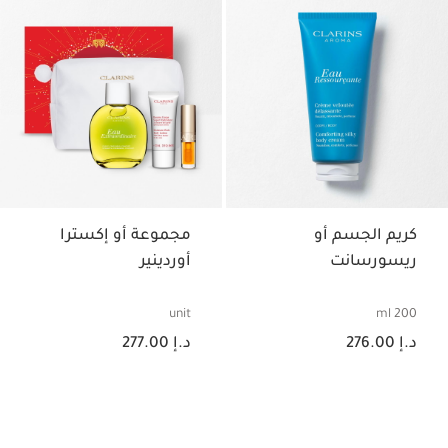
كريم الجسم أو
مجموعة أو إكسترا
ريسورسانت
أوردينير
unit
200 ml
السعر الحالي هو د.إ 276.00
السعر الحالي هو د.إ 277.00
د.إ 276.00
د.إ 277.00