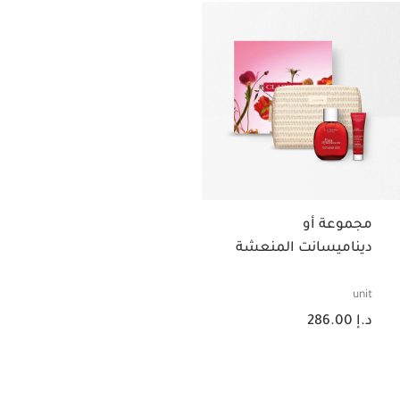
مجموعة أو
ديناميسانت المنعشة
unit
السعر الحالي هو د.إ 286.00
د.إ 286.00