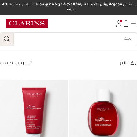
اكتشفي
مجموعة روتين تجديد الإشراقة المكونة من 6 قطع، مجانا
عند الشراء بقيمة
450
درهم.
تخط إلى المحتوى
انتقل إلى أسفل الصفحة
أروما - خصم 20%
(24)
فلاتر
ترتيب حسب