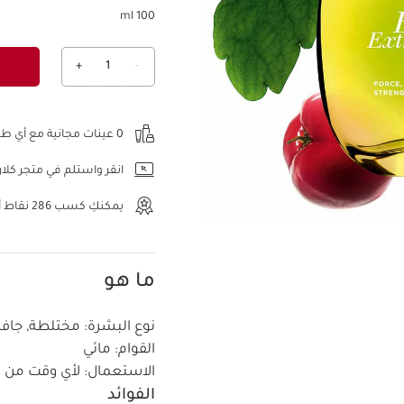
100 ml
+
1
-
عرض الحقيبة
0 عينات مجانية مع أي طلب.
انقر واستلم في متجر كلار
يمكنكِ كسب
286
نقاط أو
ما هو
نوع البشرة:
مختلطة, جافة,
القوام:
مائي
الاستعمال:
لأي وقت من ا
الفوائد