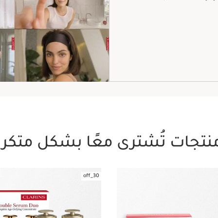
نتجات تُشترى معًا بشكل متكرر
30_off