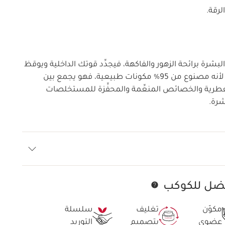
لرقة.
بشرة برائحة الزهور والفاكهة، فيجدِّد قوتك الداخلية ويوقظ
حواسك في خطوة واحدة. لأنه مصنوع من 95% مكونات طبيعية، فهو يجمع بين
لعطرية والخصائص المنعِّمة والمحفِّزة للمستخلصات
شرة.
أفضل للكوكب
تخط إلى المحتوى
مكوّن
تغليف
سلسلة
عضوي
بتصميم
التوريد