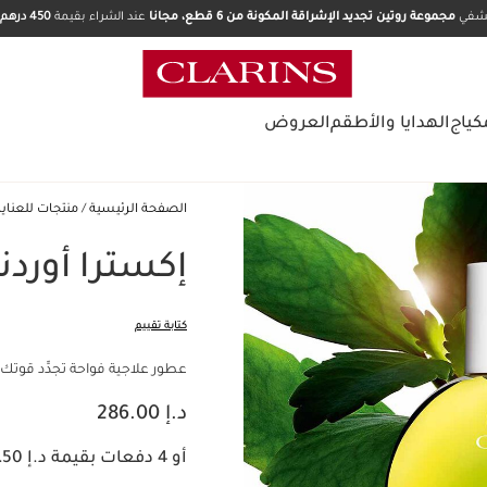
تشفي
مجموعة روتين تجديد الإشراقة المكونة من 6 قطع، مجانا
عند الشراء بقيمة
450 درهم.
كياج
الهدايا والأطقم
العروض
الصفحة الرئيسية
منتجات للعناي
إكسترا أوردني
كتابة تقييم
عطور علاجية فواحة تجدِّد قوتك 
السعر الحالي هو د.إ 286.00
د.إ 286.00
أو 4 دفعات بقيمة د.إ 71.50 مع