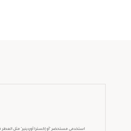
استخدمي مستحضر "أو إكسترا أوردينير" مثل العطر في