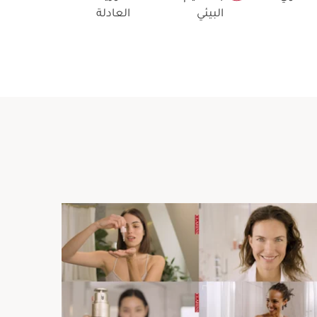
البيئي
العادلة