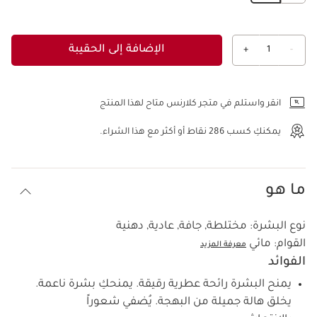
الإضافة إلى الحقيبة
+
1
-
عرض الحقيبة
انقر واستلم في متجر كلارنس متاح لهذا المنتج
يمكنكِ كسب
286
نقاط أو أكثر مع هذا الشراء.
ما هو
نوع البشرة:
مختلطة, جافة, عادية, دهنية
القوام:
مائي
معرفة المزيد
الفوائد
يمنح البشرة رائحة عطرية رقيقة. يمنحكِ بشرة ناعمة.
يخلق هالة جميلة من البهجة. يُضفي شعوراً