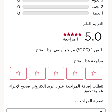
منتج من مجموعة أروما لكل حالة
مزاجية
مهما كان الشعور المنشود، فهناك منتج مناسب
لكِ من مجموعة أروما.
اكتشفي المجموعة
*اختبار المستهلك- 92 امرأة