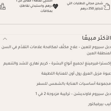
اكسبِي نقطة 1 مقابل كل 1
شحن مجاني للطلبات التي
درهم، واستبدلي نقاطكِ
تتجاوز 250 درهم
بمكافآت
الأكثر مبيعًا
دبل سيروم للعين – علاج مكثّف لمكافحة علامات التقدّم في السن
لمنطقة العين
إكسترا-فيرمينغ لجميع أنواع البشرة – كريم نهاري للشد والتنعيم
عبوة مزيل العرق رول أون للعناية اللطيفة
مجموعة أساسيات العناية بالشمس للسفر
دبل سيروم فاونديشن – تركيبة مزدوجة 2 في 1
ليب بيرفيكتور