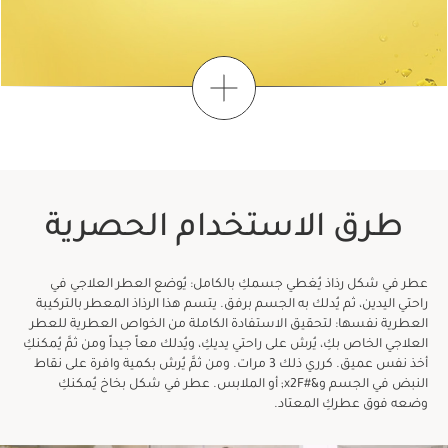
اكتشِفي
اعثري على روتينك الخاص
1
3
2
طرق الاستخدام الحصرية
متى تحبين أن تمنحي نفسكِ وقتًا؟
عطر في شكل رذاذ يُغطي جسمكِ بالكامل: يُوضع العطر العلاجي في
راحتي اليدين، ثم يُدلك به الجسم برفق. يتسم هذا الرذاذ المعطر بالتركيبة
العطرية نفسها: لتحقيق الاستفادة الكاملة من الخواص العطرية للعطر
العلاجي الخاص بكِ، يُرش على راحتي يديكِ، ويُدلك معاً جيداً ومن ثمَّ يُمكنكِ
أخذ نفس عميق. كرري ذلك 3 مرات. ومن ثمَّ يُرش بكمية وافرة على نقاط
النبض في الجسم و&#x2F; أو الملابس. عطر في شكل بخاخ يُمكنكِ
في الصباح الباكر
وضعه فوق عطركِ المعتاد.