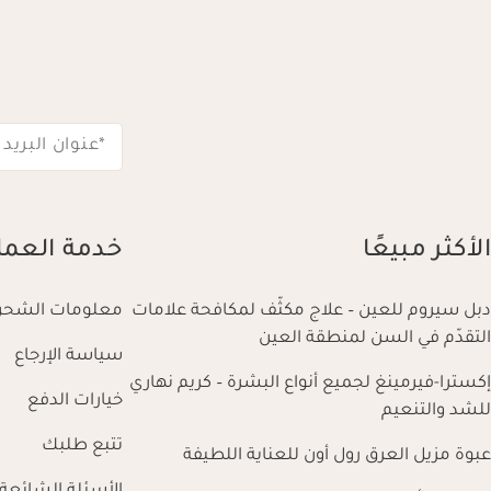
*عنوان البريد 
الأكثر مبيعًا
خدمة العمل
دبل سيروم للعين – علاج مكثّف لمكافحة علامات
معلومات الشحن
التقدّم في السن لمنطقة العين
سياسة الإرجاع
إكسترا-فيرمينغ لجميع أنواع البشرة – كريم نهاري
خيارات الدفع
للشد والتنعيم
تتبع طلبك
عبوة مزيل العرق رول أون للعناية اللطيفة