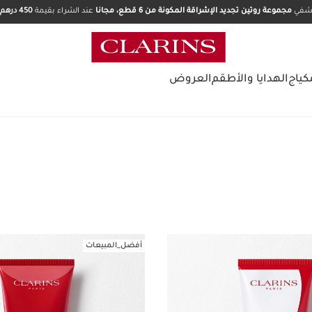
تشفي
مجموعة روتين تجديد الإشراقة المكونة من 6 قطع، مجانا
عند الشراء بقيمة
450 درهم.
كياج
الهدايا والأطقم
العروض
أفضل_المبيعات