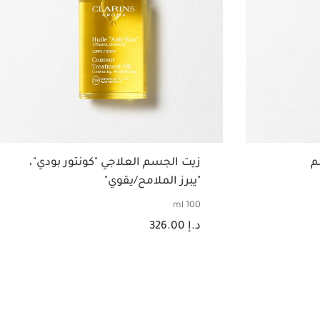
لم
زيت الجسم العلاجي "كونتور بودي"،
"يبرز الملامح/يقوي"
100 ml
السعر الحالي هو د.إ 326.00
د.إ 326.00
عرض سريع