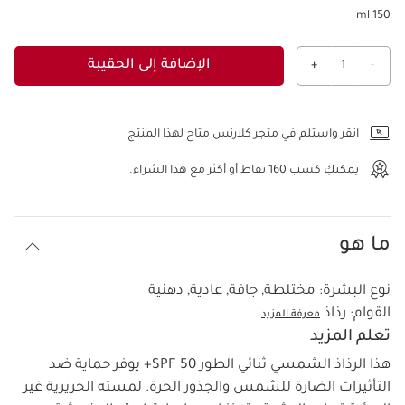
150 ml
الإضافة إلى الحقيبة
+
1
-
عرض الحقيبة
انقر واستلم في متجر كلارنس متاح لهذا المنتج
يمكنكِ كسب
160
نقاط أو أكثر مع هذا الشراء.
ما هو
نوع البشرة:
مختلطة, جافة, عادية, دهنية
القوام:
رذاذ
معرفة المزيد
تعلم المزيد
هذا الرذاذ الشمسي ثنائي الطور SPF 50+ يوفر حماية ضد
التأثيرات الضارة للشمس والجذور الحرة. لمسته الحريرية غير