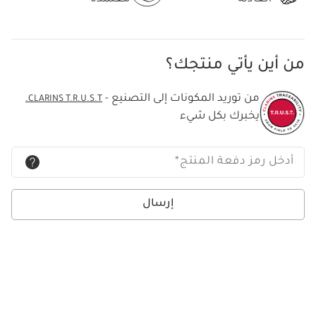
من أين يأتي منتجك؟
من توريد المكونات إلى التصنيع -
CLARINS T.R.U.S.T.
يخبرك بكل شيء
أدخل رمز دفعة المنتج
*
إرسال