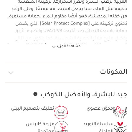
المرئية ترطب البشرة وتعزز اسمرارها. تركيبته المنعشة
خفيفة مثل الماء، مما يجعل استخدامه ممتعًا! وعلى الرغم
من خفته المدهشة، فهو أيضًا مقاوم للماء لحماية مستمرة.
تحتوي تركيبته على [Solar Protect Complex] الذي يضمن
حماية واسعة النطاق ضد أشعة UVA/UVB والضوء الأزرق
بفضل مزيج فلاتر الحماية الشمسية. كما يتكون من ثنائي
قوي من مستخلص الكاكاو العضوي ومشتق الفيتامين، مما
مشاهدة المزيد
يمنحه تأثيرًا مضادًا للتجاعيد والبقع الداكنة ومضادًا للأكسدة.
المكونات
جيد للبشرة، والأفضل للكوكب
تخط إلى المحتوى
مكوّن عضوي
تغليف بتصميم البيئي
سلسلة التوريد
مزرعة كلارنس
العادلة
معتمدة