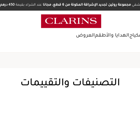
تشفي
مجموعة روتين تجديد الإشراقة المكونة من 6 قطع، مجانا
عند الشراء بقيمة
450 درهم.
كياج
الهدايا والأطقم
العروض
الصفحة الرئيسية
منتجات للعناي
رذاذ الوقاية
التصنيفات والتقييمات
كتابة تقييم
هذا الرذاذ الشمسي ثنائي الطور
تفاصيل المنتج
السعر الحالي هو د.إ 160.00
د.إ 160.00
أو 4 دفعات بقيمة د.إ 40.00 مع