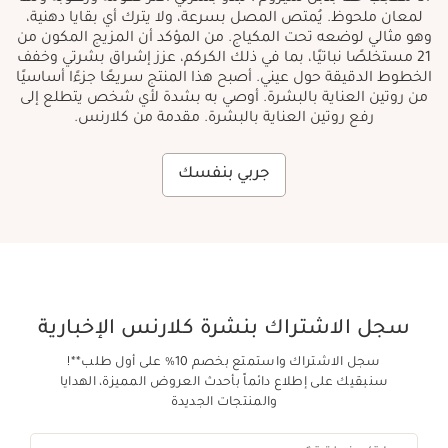
لمعان ملحوظ. يُمتص المصل بسرعة، ولا يترك أي بقايا دهنية،
وهو مثالي لوضعه تحت المكياج. من المؤكد أن المزيج المكون من
21 مستخلصًا نباتيًا، بما في ذلك الكركم، عزز إشراق بشرتي وخفف
الخطوط الدقيقة حول عيني. أصبح هذا المنتج سريعًا جزءًا أساسيًا
من روتين العناية بالبشرة. أوصي به بشدة لأي شخص يتطلع إلى
رفع روتين العناية بالبشرة. مقدمة من كلارنس.
جربي بنفسك
سجل الاشتراك بنشرة كلارنس الإخبارية
سجل الاشتراك واستمتع بخصم 10% على أول طلب**!
سنبقيك على إطلاع دائماً بأحدث العروض المميزة، الهدايا
والمنتجات الجديدة