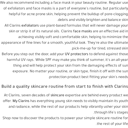
We also recommend including a face mask in your beauty routine. Regular use
of exfoliators and face masks is a part of everyone's routine, but particularly
helpful for acne prone skin, helping prevent the buildup of pore-clogging
debris and visibly brighten and balance skin.
All Clarins
exfoliators
use plant-based formulas that will never damage your
skin or strip it of its natural oils. Clarins
face masks
are an effective aid in
achieving visibly soft and comfortable skin, helping to minimize the
appearance of fine lines for a smooth, youthful look. They're also the ultimate
pick-me-up for tired, stressed skin.
Before you step out the door, add your
UV protectors
to defend against those
harmful UV rays. While SPF may make you think of summer, it's an all-year
thing and will help protect your skin from the damaging effects of sun
exposure. No matter your routine, or skin type, finish it off with the sun
protection product best fitting your skin's needs.
Build a quality skincare routine from start to finish with Clarins
At Clarins, seven decades of
skincare
expertise are behind every product we
offer.
My Clarins
has everything young skin needs to visibly maintain its youth
and radiance, while the rest of our products help vibrantly usher your skin
through life's stages.
Shop now to discover the products to power your simple skincare routine for
the rest of your life.