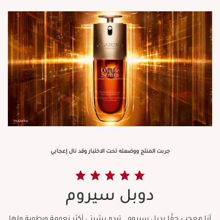
جربت المنتج ووضعته تحت الاختبار وقد نال إعجابي
دوبل سيروم
أنا معجب حقًا بدبل سيروم . تبدو بشرتي أكثر نعومة ورطوبة ولها