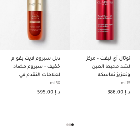
توتال آي ليفت – مركز
دبل سيروم لايت بقوام
لشد محيط العين
خفيف – سيروم مضاد
وتعزيز تماسكه
لعلامات التقدم في
السن
50 ml
15 ml
السعر الحالي هو د.إ 386.00
السعر الحالي هو د.إ 595.00
د.إ 386.00
د.إ 595.00