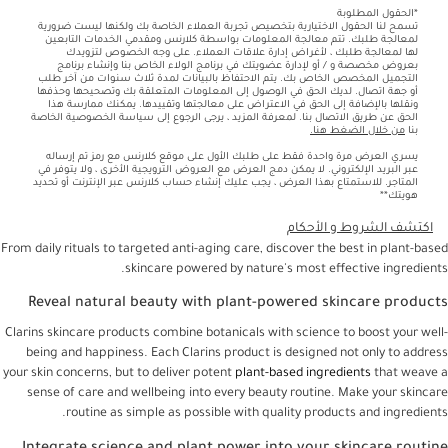
*الحقول المطلوبة
تسمح لنا الحقول الاختيارية بتخصيص تجربة العملاء الخاصة بك ولكنها ليست ضرورية
لمعالجة طلبك. تتم معالجة المعلومات بواسطة كلارنس ومقدمي الخدمات التابعين
لها لمعالجة طلبك ، لأغراض إدارة علاقات العملاء. على وجه الخصوص لتزويدك
بعروض مخصصة و / أو لإدارة عضويتك في برنامج الولاء الخاص بنا وإنشاء برنامج
التجميل المخصص الخاص بك. يتم الاحتفاظ بالبيانات لمدة ثلاث سنوات من آخر طلب
أو جهة اتصال. لديك الحق في الوصول إلى المعلومات المتعلقة بك وتصحيحها وحذفها
ونقلها بالإضافة إلى الحق في الاعتراض على معالجتها وتقييدها. يمكنك ممارسة هذا
الحق عن طريق الاتصال بنا. لمعرفة المزيد ، يرجى الرجوع إلى سياسة الخصوصية الخاصة
بنا
من خلال الضغط هنا.
يسري العرض مرة واحدة فقط على طلبك الأول على موقع كلارنس مع رمز تم إرساله
عبر البريد الإلكتروني. لا يمكن دمج العرض مع العروض الترويجية الأخرى ، ولا يتوفر في
المتاجر. للاستمتاع بهذا العرض ، يجب عليك إنشاء حساب كلارنس عبر الإنترنت أو تحديد
هويتك**
اكتشف الشروط و الأحكام
From daily rituals to targeted anti-aging care, discover the best in plant-based
skincare powered by nature's most effective ingredients.
Reveal natural beauty with plant-powered skincare products
Clarins skincare products combine botanicals with science to boost your well-
being and happiness. Each Clarins product is designed not only to address
your skin concerns, but to deliver potent
plant-based ingredients
that weave a
sense of care and wellbeing into every beauty routine. Make your skincare
routine as simple as possible with quality products and ingredients.