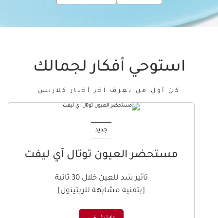
استوحي أفكار لجمالك
كن أول من يعرف آخر أخبار كلارنس
تخط إلى المحتوى
جديد
مستحضر العيون توتال آي ليفت
تأثير شد للعين خلال 30 ثانية
[بتقنية مشابهة للريتينول]