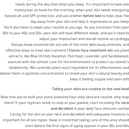
needs during the day than when you sleep. It's important to have one
moisturizer on hand for the morning, when your skin needs energizing
botanicals and SPF protection, and use another
before bed
to help clear the
day away from your skin and help it regenerate as you sleep.
You'll also have to adapt your routine as you age. As you transition from your
30s to your 40s and 50s, your skin will have different needs, and you'll need to
adjust your moisturizer and overall routine accordingly.
Did you know essential oils are one of the most deliciously aromatic and
effective ways to treat skin concerns?
Clarins face treatment oils
use plant
extracts, like Blue Orchid, Hazelnut, Patchouli, Lavender, and Sandalwood,
sourced with the utmost care for the environment to protect our planet's
biodiversity. We carefully select each ingredient for its effectiveness and
deliver them in optimal concentrations to reveal your skin's natural beauty and
keep it feeling supple and satin soft.
Taking your skincare routine to the next level
Now that you've built your plant-powered four-step skincare routine, why stop
there? If your regimen tends to stop at your jawline, start including the
neck
and décolleté
in your daily face skincare routine.
Caring for the skin on your neck and décolleté with adequate moisture is
important for all skin types. Keep in mind that taking care of this area should
start before the first signs of aging appear in your 30s and 40s.