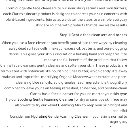
Integrate science and plant power into your skincare routine
From our gentle face cleansers to our nourishing serums and moisturizers,
each Clarins skincare product is designed to address your skin concerns with
plant-based ingredients. Join us as we detail the steps to a simple everyday
skincare routine with products that deliver visible results.
Step 1: Gentle face cleansers and toners
When you use a
face cleanser
, you benefit your skin in three ways: by cleaning
away dead surface cells, makeup, excess oil, bacteria, and pore-clogging
debris. This gives your skin's circulation a helping hand and prepares it to
receive the full benefits of the products that follow.
Clarins face cleansers gently cleanse and soften your skin. These products are
formulated with botanicals like nourishing Shea butter, which gently lifts away
makeup and impurities, mattifying Organic Meadowsweet extract, and pore-
cleansing blue salicylic acid granules. Each ingredient is thoughtfully
combined to leave your skin feeling refreshed, shine-free, and pristine-clean.
:
Clarins has a face cleanser for you, no matter your
skin type
Try our
Soothing Gentle Foaming Cleanser
for dry or sensitive skin. You may
also want to try our
Velvet Cleansing Milk
to keep your skin bright and
beautiful.
Consider our
Hydrating Gentle Foaming Cleanser
if your skin is normal to
slightly dry.