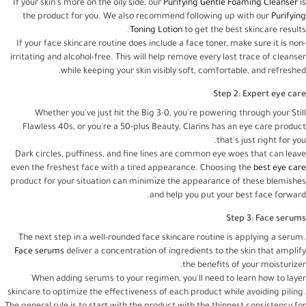
If your skin's more on the oily side, our
Purifying Gentle Foaming Cleanser
is
the product for you. We also recommend following up with our
Purifying
Toning Lotion
to get the best skincare results.
If your face skincare routine does include a face toner, make sure it is non-
irritating and alcohol-free. This will help remove every last trace of cleanser
while keeping your skin visibly soft, comfortable, and refreshed.
Step 2: Expert eye care
Whether you've just hit the Big 3-0, you're powering through your Still
Flawless 40s, or you're a 50-plus Beauty, Clarins has an eye care product
that's just right for you.
Dark circles, puffiness, and fine lines are common eye woes that can leave
even the freshest face with a tired appearance. Choosing the
best eye care
product for your situation can minimize the appearance of these blemishes
and help you put your best face forward.
Step 3: Face serums
The next step in a well-rounded face skincare routine is applying a serum.
Face serums
deliver a concentration of ingredients to the skin that amplify
the benefits of your moisturizer.
When adding serums to your regimen, you'll need to learn how to layer
skincare to optimize the effectiveness of each product while avoiding piling.