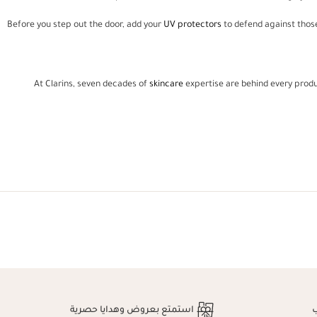
Before you step out the door, add your
UV protectors
to defend against those
At Clarins, seven decades of
skincare
expertise are behind every prod
استمتع بعروض وهدايا حصرية