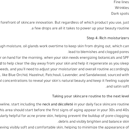
Fine lines
Wrinkles
Dark spots
forefront of skincare innovation. But regardless of which product you use, just
a few drops are all it takes to power up your beauty routine.
Step 4: Rich moisturizers
nough moisture, oil glands work overtime to keep skin from drying out, which can
lead to blemishes and clogged pores.
er on hand for the morning, when your skin needs energizing botanicals and SPF
d
to help clear the day away from your skin and help it regenerate as you sleep.
needs, and you'll need to adjust your moisturizer and overall routine accordingly.
, like Blue Orchid, Hazelnut, Patchouli, Lavender, and Sandalwood, sourced with
l concentrations to reveal your skin's natural beauty and keep it feeling supple
and satin soft.
Taking your skincare routine to the next level
wline, start including the
neck and décolleté
in your daily face skincare routine.
his area should start before the first signs of aging appear in your 30s and 40s.
larly helpful for acne prone skin, helping prevent the buildup of pore-clogging
debris and visibly brighten and balance skin.
hieving visibly soft and comfortable skin, helping to minimize the appearance of