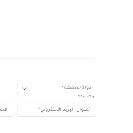
دولة/منطقة*
دولة/منطقة*
*عنوان البريد الإلكتروني
*
الاس