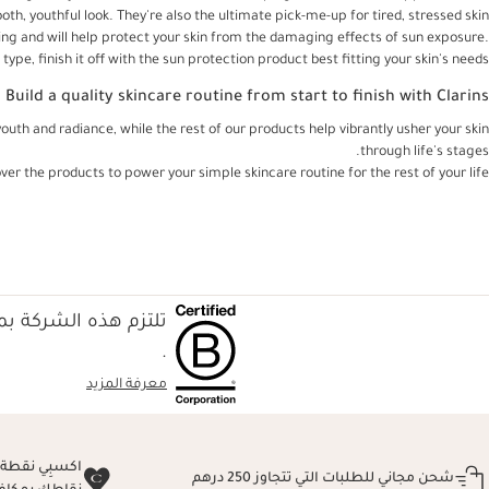
ooth, youthful look. They're also the ultimate pick-me-up for tired, stressed skin.
ing and will help protect your skin from the damaging effects of sun exposure.
type, finish it off with the sun protection product best fitting your skin's needs.
Build a quality skincare routine from start to finish with Clarins
youth and radiance, while the rest of our products help vibrantly usher your skin
through life's stages.
er the products to power your simple skincare routine for the rest of your life.
تلتزم هذه الشركة بمع
.
معرفة المزيد
شحن مجاني للطلبات التي تتجاوز 250 درهم