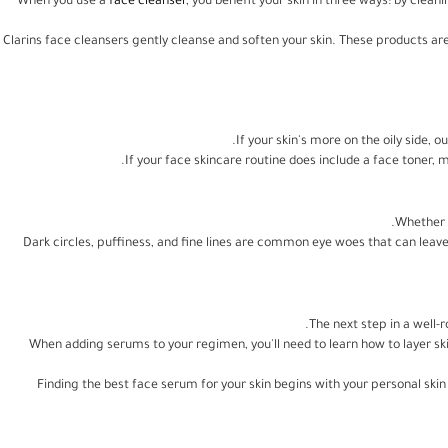
When you use a
face cleanser
, you benefit your skin in three ways: by clean
Clarins face cleansers gently cleanse and soften your skin. These products a
If your skin's more on the oily side, o
If your face skincare routine does include a face toner, m
Whether y
Dark circles, puffiness, and fine lines are common eye woes that can leav
The next step in a well-
When adding serums to your regimen, you'll need to learn how to layer ski
Finding the best face serum for your skin begins with your personal ski