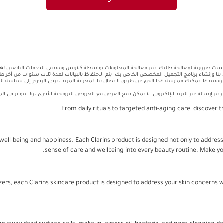
 ليست ضرورية لمعالجة طلبك. تتم معالجة المعلومات بواسطة كلارنس ومقدمي الخدمات التابعين لها
نا وإنشاء برنامج التجميل المخصص الخاص بك. يتم الاحتفاظ بالبيانات لمدة ثلاث سنوات من آخر ط
وتقييدها. يمكنك ممارسة هذا الحق عن طريق الاتصال بنا. لمعرفة المزيد ، يرجى الرجوع إلى سياسة ا
إرساله عبر البريد الإلكتروني. لا يمكن دمج العرض مع العروض الترويجية الأخرى ، ولا يتوفر في ال
From daily rituals to targeted anti-aging care, discover 
well-being and happiness. Each Clarins product is designed not only to address
sense of care and wellbeing into every beauty routine. Make you
rs, each Clarins skincare product is designed to address your skin concerns wi