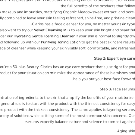
ris. This gives your skin's circulation a helping hand and prepares it to receive
the full benefits of the products that follow.
 away makeup and impurities, mattifying Organic Meadowsweet extract, and pore-
lly combined to leave your skin feeling refreshed, shine-free, and pristine-clean.
:
Clarins has a face cleanser for you, no matter your
skin type
 also want to try our
Velvet Cleansing Milk
to keep your skin bright and beautiful.
ider our
Hydrating Gentle Foaming Cleanser
if your skin is normal to slightly dry.
d following up with our
Purifying Toning Lotion
to get the best skincare results.
race of cleanser while keeping your skin visibly soft, comfortable, and refreshed.
Step 2: Expert eye care
ou're a 50-plus Beauty, Clarins has an eye care product that's just right for you.
oduct for your situation can minimize the appearance of these blemishes and
help you put your best face forward.
Step 3: Face serums
tration of ingredients to the skin that amplify the benefits of your moisturizer.
general rule is to start with the product with the thinnest consistency for easy
the product with the thickest consistency. The same applies to layering serums.
variety of solutions while battling some of the most common skin concerns. Our
serums expertly balance nature and science to combat against:
Aging skin