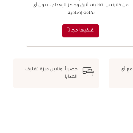
من كلارنس. تغليف أنيق وجاهز للإهداء – بدون أي
تكلفة إضافية.
غلفيها مجاناً
ة مع أي
حصرياً أونلاين ميزة تغليف
الهدايا