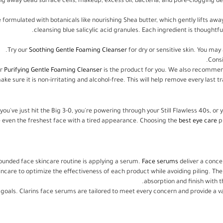
ing away dead surface cells, makeup, excess oil, bacteria, and pore-clogging deb
re formulated with botanicals like nourishing Shea butter, which gently lifts
cleansing blue salicylic acid granules. Each ingredient is thoughtfu
Try our
Soothing Gentle Foaming Cleanser
for dry or sensitive skin. You may
Cons
ur
Purifying Gentle Foaming Cleanser
is the product for you. We also recommen
ake sure it is non-irritating and alcohol-free. This will help remove every last t
ou've just hit the Big 3-0, you're powering through your Still Flawless 40s, or y
e even the freshest face with a tired appearance. Choosing the
best eye care
pr
rounded face skincare routine is applying a serum.
Face serums
deliver a concen
ncare to optimize the effectiveness of each product while avoiding piling. The 
absorption and finish with 
n goals. Clarins face serums are tailored to meet every concern and provide a 