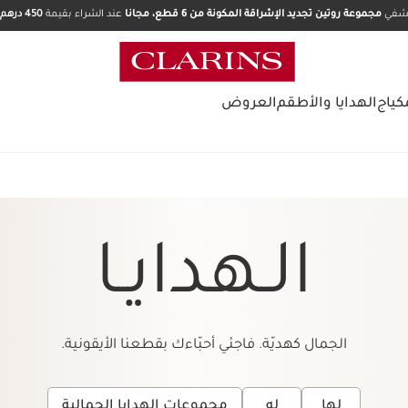
تشفي
مجموعة روتين تجديد الإشراقة المكونة من 6 قطع، مجانا
عند الشراء بقيمة
450 درهم.
كياج
الهدايا والأطقم
العروض
الـهدايـا
الجمال كهديّة. فاجئي أحبّاءك بقطعنا الأيقونية.
لها
له
مجموعات الهدايا الجمالية