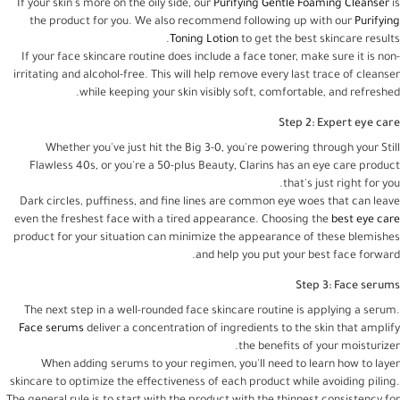
If your skin's more on the oily side, our
Purifying Gentle Foaming Cleanser
is
the product for you. We also recommend following up with our
Purifying
Toning Lotion
to get the best skincare results.
If your face skincare routine does include a face toner, make sure it is non-
irritating and alcohol-free. This will help remove every last trace of cleanser
while keeping your skin visibly soft, comfortable, and refreshed.
Step 2: Expert eye care
Whether you've just hit the Big 3-0, you're powering through your Still
Flawless 40s, or you're a 50-plus Beauty, Clarins has an eye care product
that's just right for you.
Dark circles, puffiness, and fine lines are common eye woes that can leave
even the freshest face with a tired appearance. Choosing the
best eye care
product for your situation can minimize the appearance of these blemishes
and help you put your best face forward.
Step 3: Face serums
The next step in a well-rounded face skincare routine is applying a serum.
Face serums
deliver a concentration of ingredients to the skin that amplify
the benefits of your moisturizer.
When adding serums to your regimen, you'll need to learn how to layer
skincare to optimize the effectiveness of each product while avoiding piling.