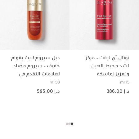
توتال آي ليفت – مركز
دبل سيروم لايت بقوام
لشد محيط العين
خفيف – سيروم مضاد
وتعزيز تماسكه
لعلامات التقدم في
السن
50 ml
15 ml
السعر الحالي هو د.إ 386.00
السعر الحالي هو د.إ 595.00
د.إ 386.00
د.إ 595.00