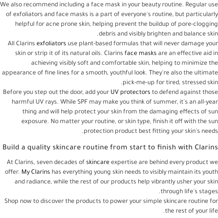
We also recommend including a face mask in your beauty routine. Regular use
of exfoliators and face masks is a part of everyone's routine, but particularly
helpful for acne prone skin, helping prevent the buildup of pore-clogging
debris and visibly brighten and balance skin.
All Clarins
exfoliators
use plant-based formulas that will never damage your
skin or strip it of its natural oils. Clarins
face masks
are an effective aid in
achieving visibly soft and comfortable skin, helping to minimize the
appearance of fine lines for a smooth, youthful look. They're also the ultimate
pick-me-up for tired, stressed skin.
Before you step out the door, add your
UV protectors
to defend against those
harmful UV rays. While SPF may make you think of summer, it's an all-year
thing and will help protect your skin from the damaging effects of sun
exposure. No matter your routine, or skin type, finish it off with the sun
protection product best fitting your skin's needs.
Build a quality skincare routine from start to finish with Clarins
At Clarins, seven decades of
skincare
expertise are behind every product we
offer.
My Clarins
has everything young skin needs to visibly maintain its youth
and radiance, while the rest of our products help vibrantly usher your skin
through life's stages.
Shop now to discover the products to power your simple skincare routine for
the rest of your life.