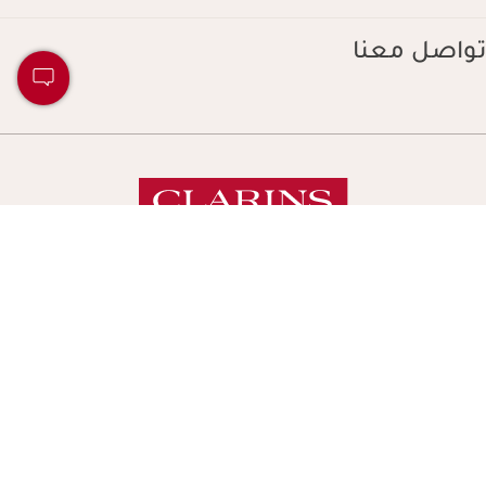
تواصل معنا
نجعل الحياة أكثر جمالاً، ونورث كوكبًا أكثر جمالاً.
حقوق النشر © كلارنس. جميع الحقوق محفوظة.
الشروط والأحكام
سياسة الخصوصية
الإشعارات القانونية والشروط العامة للاستخدام
خريطة الموقع
Navigates 
UAE (Arabic)