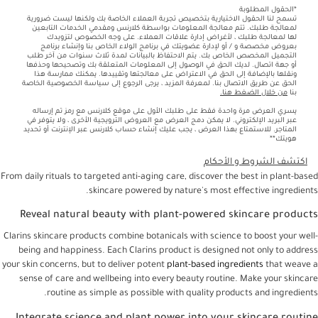
*الحقول المطلوبة
تسمح لنا الحقول الاختيارية بتخصيص تجربة العملاء الخاصة بك ولكنها ليست ضرورية
لمعالجة طلبك. تتم معالجة المعلومات بواسطة كلارنس ومقدمي الخدمات التابعين
لها لمعالجة طلبك ، لأغراض إدارة علاقات العملاء. على وجه الخصوص لتزويدك
بعروض مخصصة و / أو لإدارة عضويتك في برنامج الولاء الخاص بنا وإنشاء برنامج
التجميل المخصص الخاص بك. يتم الاحتفاظ بالبيانات لمدة ثلاث سنوات من آخر طلب
أو جهة اتصال. لديك الحق في الوصول إلى المعلومات المتعلقة بك وتصحيحها وحذفها
ونقلها بالإضافة إلى الحق في الاعتراض على معالجتها وتقييدها. يمكنك ممارسة هذا
الحق عن طريق الاتصال بنا. لمعرفة المزيد ، يرجى الرجوع إلى سياسة الخصوصية الخاصة
بنا
من خلال الضغط هنا.
يسري العرض مرة واحدة فقط على طلبك الأول على موقع كلارنس مع رمز تم إرساله
عبر البريد الإلكتروني. لا يمكن دمج العرض مع العروض الترويجية الأخرى ، ولا يتوفر في
المتاجر. للاستمتاع بهذا العرض ، يجب عليك إنشاء حساب كلارنس عبر الإنترنت أو تحديد
هويتك**
اكتشف الشروط و الأحكام
From daily rituals to targeted anti-aging care, discover the best in plant-based
skincare powered by nature's most effective ingredients.
Reveal natural beauty with plant-powered skincare products
Clarins skincare products combine botanicals with science to boost your well-
being and happiness. Each Clarins product is designed not only to address
your skin concerns, but to deliver potent
plant-based ingredients
that weave a
sense of care and wellbeing into every beauty routine. Make your skincare
routine as simple as possible with quality products and ingredients.