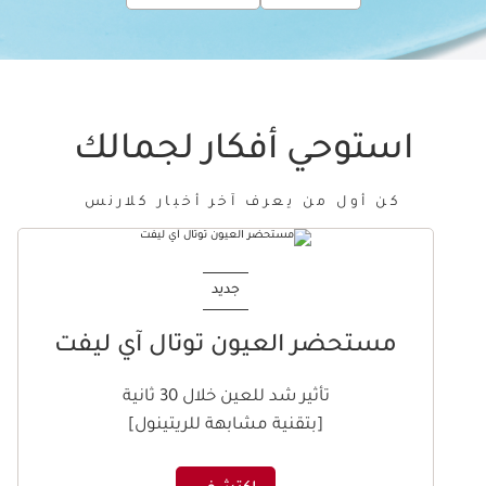
استوحي أفكار لجمالك
كن أول من يعرف آخر أخبار كلارنس
تخط إلى المحتوى
جديد
مستحضر العيون توتال آي ليفت
تأثير شد للعين خلال 30 ثانية
[بتقنية مشابهة للريتينول]