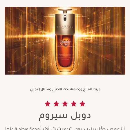
جربت المنتج ووضعته تحت الاختبار وقد نال إعجابي
دوبل سيروم
أنا معجب حقًا بدبل سيروم . تبدو بشرتي أكثر نعومة ورطوبة ولها