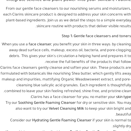
Integrate science and plant power into your skincare routine
From our gentle face cleansers to our nourishing serums and moisturizers,
each Clarins skincare product is designed to address your skin concerns with
plant-based ingredients. Join us as we detail the steps to a simple everyday
skincare routine with products that deliver visible results.
Step 1: Gentle face cleansers and toners
When you use a
face cleanser
, you benefit your skin in three ways: by cleaning
away dead surface cells, makeup, excess oil, bacteria, and pore-clogging
debris. This gives your skin's circulation a helping hand and prepares it to
receive the full benefits of the products that follow.
Clarins face cleansers gently cleanse and soften your skin. These products are
formulated with botanicals like nourishing Shea butter, which gently lifts away
makeup and impurities, mattifying Organic Meadowsweet extract, and pore-
cleansing blue salicylic acid granules. Each ingredient is thoughtfully
combined to leave your skin feeling refreshed, shine-free, and pristine-clean.
:
Clarins has a face cleanser for you, no matter your
skin type
Try our
Soothing Gentle Foaming Cleanser
for dry or sensitive skin. You may
also want to try our
Velvet Cleansing Milk
to keep your skin bright and
beautiful.
Consider our
Hydrating Gentle Foaming Cleanser
if your skin is normal to
slightly dry.