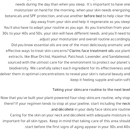
needs during the day than when you sleep. It's important to have one
moisturizer on hand for the morning, when your skin needs energizing
botanicals and SPF protection, and use another
before bed
to help clear the
day away from your skin and help it regenerate as you sleep.
You'll also have to adapt your routine as you age. As you transition from your
30s to your 40s and 50s, your skin will have different needs, and you'll need to
adjust your moisturizer and overall routine accordingly.
Did you know essential oils are one of the most deliciously aromatic and
effective ways to treat skin concerns?
Clarins face treatment oils
use plant
extracts, like Blue Orchid, Hazelnut, Patchouli, Lavender, and Sandalwood,
sourced with the utmost care for the environment to protect our planet's
biodiversity. We carefully select each ingredient for its effectiveness and
deliver them in optimal concentrations to reveal your skin's natural beauty and
keep it feeling supple and satin soft.
Taking your skincare routine to the next level
Now that you've built your plant-powered four-step skincare routine, why stop
there? If your regimen tends to stop at your jawline, start including the
neck
and décolleté
in your daily face skincare routine.
Caring for the skin on your neck and décolleté with adequate moisture is
important for all skin types. Keep in mind that taking care of this area should
start before the first signs of aging appear in your 30s and 40s.