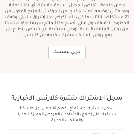
لمعان ملحوظ. يُمتص المصل بسرعة، ولا يترك أي بقايا دهنية،
وهو مثالي لوضعه تحت المكياج. من المؤكد أن المزيج المكون من
21 مستخلصًا نباتيًا، بما في ذلك الكركم، عزز إشراق بشرتي وخفف
الخطوط الدقيقة حول عيني. أصبح هذا المنتج سريعًا جزءًا أساسيًا
من روتين العناية بالبشرة. أوصي به بشدة لأي شخص يتطلع إلى
رفع روتين العناية بالبشرة. مقدمة من كلارنس.
جربي بنفسك
سجل الاشتراك بنشرة كلارنس الإخبارية
سجل الاشتراك واستمتع بخصم 10% على أول طلب**!
سنبقيك على إطلاع دائماً بأحدث العروض المميزة، الهدايا
والمنتجات الجديدة