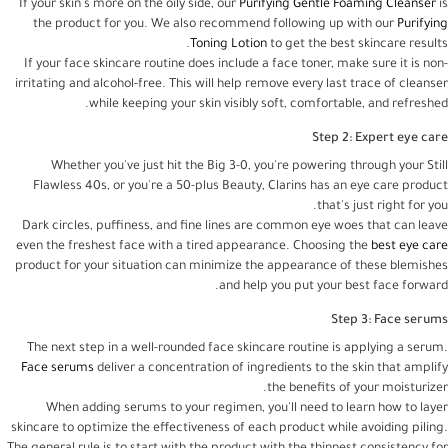
If your skin's more on the oily side, our
Purifying Gentle Foaming Cleanser
is
the product for you. We also recommend following up with our
Purifying
Toning Lotion
to get the best skincare results.
If your face skincare routine does include a face toner, make sure it is non-
irritating and alcohol-free. This will help remove every last trace of cleanser
while keeping your skin visibly soft, comfortable, and refreshed.
Step 2: Expert eye care
Whether you've just hit the Big 3-0, you're powering through your Still
Flawless 40s, or you're a 50-plus Beauty, Clarins has an eye care product
that's just right for you.
Dark circles, puffiness, and fine lines are common eye woes that can leave
even the freshest face with a tired appearance. Choosing the
best eye care
product for your situation can minimize the appearance of these blemishes
and help you put your best face forward.
Step 3: Face serums
The next step in a well-rounded face skincare routine is applying a serum.
Face serums
deliver a concentration of ingredients to the skin that amplify
the benefits of your moisturizer.
When adding serums to your regimen, you'll need to learn how to layer
skincare to optimize the effectiveness of each product while avoiding piling.