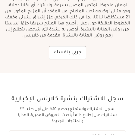
لمعان ملحوظ. يُمتص المصل بسرعة، ولا يترك أي بقايا دهنية،
وهو مثالي لوضعه تحت المكياج. من المؤكد أن المزيج المكون من
21 مستخلصًا نباتيًا، بما في ذلك الكركم، عزز إشراق بشرتي وخفف
الخطوط الدقيقة حول عيني. أصبح هذا المنتج سريعًا جزءًا أساسيًا
من روتين العناية بالبشرة. أوصي به بشدة لأي شخص يتطلع إلى
رفع روتين العناية بالبشرة. مقدمة من كلارنس.
جربي بنفسك
سجل الاشتراك بنشرة كلارنس الإخبارية
سجل الاشتراك واستمتع بخصم 10% على أول طلب**!
سنبقيك على إطلاع دائماً بأحدث العروض المميزة، الهدايا
والمنتجات الجديدة