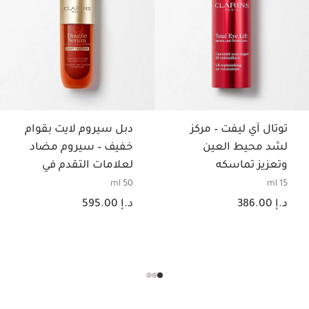
توتال آي ليفت – مركز
دبل سيروم لايت بقوام
لشد محيط العين
خفيف – سيروم مضاد
وتعزيز تماسكه
لعلامات التقدم في
السن
50 ml
15 ml
السعر الحالي هو د.إ 386.00
السعر الحالي هو د.إ 595.00
د.إ 386.00
د.إ 595.00