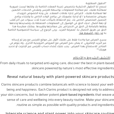
*الحقول المطلوبة
تسمح لنا الحقول الاختيارية بتخصيص تجربة العملاء الخاصة بك ولكنها ليست ضرورية
لمعالجة طلبك. تتم معالجة المعلومات بواسطة كلارنس ومقدمي الخدمات التابعين
لها لمعالجة طلبك ، لأغراض إدارة علاقات العملاء. على وجه الخصوص لتزويدك
بعروض مخصصة و / أو لإدارة عضويتك في برنامج الولاء الخاص بنا وإنشاء برنامج
التجميل المخصص الخاص بك. يتم الاحتفاظ بالبيانات لمدة ثلاث سنوات من آخر طلب
أو جهة اتصال. لديك الحق في الوصول إلى المعلومات المتعلقة بك وتصحيحها وحذفها
ونقلها بالإضافة إلى الحق في الاعتراض على معالجتها وتقييدها. يمكنك ممارسة هذا
الحق عن طريق الاتصال بنا. لمعرفة المزيد ، يرجى الرجوع إلى سياسة الخصوصية الخاصة
بنا
من خلال الضغط هنا.
يسري العرض مرة واحدة فقط على طلبك الأول على موقع كلارنس مع رمز تم إرساله
عبر البريد الإلكتروني. لا يمكن دمج العرض مع العروض الترويجية الأخرى ، ولا يتوفر في
المتاجر. للاستمتاع بهذا العرض ، يجب عليك إنشاء حساب كلارنس عبر الإنترنت أو تحديد
هويتك**
اكتشف الشروط و الأحكام
From daily rituals to targeted anti-aging care, discover the best in plant-based
skincare powered by nature's most effective ingredients.
Reveal natural beauty with plant-powered skincare products
Clarins skincare products combine botanicals with science to boost your well-
being and happiness. Each Clarins product is designed not only to address
your skin concerns, but to deliver potent
plant-based ingredients
that weave a
sense of care and wellbeing into every beauty routine. Make your skincare
routine as simple as possible with quality products and ingredients.