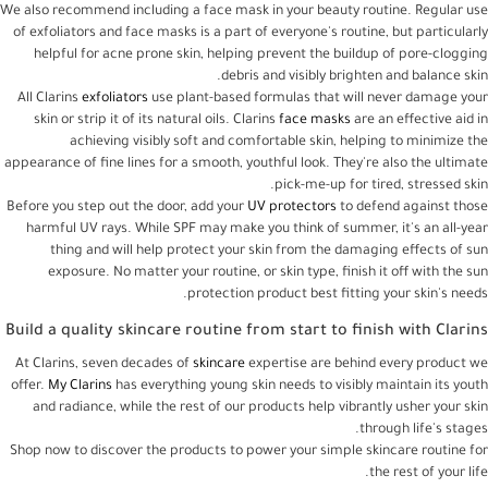
We also recommend including a face mask in your beauty routine. Regular use
of exfoliators and face masks is a part of everyone's routine, but particularly
helpful for acne prone skin, helping prevent the buildup of pore-clogging
debris and visibly brighten and balance skin.
All Clarins
exfoliators
use plant-based formulas that will never damage your
skin or strip it of its natural oils. Clarins
face masks
are an effective aid in
achieving visibly soft and comfortable skin, helping to minimize the
appearance of fine lines for a smooth, youthful look. They're also the ultimate
pick-me-up for tired, stressed skin.
Before you step out the door, add your
UV protectors
to defend against those
harmful UV rays. While SPF may make you think of summer, it's an all-year
thing and will help protect your skin from the damaging effects of sun
exposure. No matter your routine, or skin type, finish it off with the sun
protection product best fitting your skin's needs.
Build a quality skincare routine from start to finish with Clarins
At Clarins, seven decades of
skincare
expertise are behind every product we
offer.
My Clarins
has everything young skin needs to visibly maintain its youth
and radiance, while the rest of our products help vibrantly usher your skin
through life's stages.
Shop now to discover the products to power your simple skincare routine for
the rest of your life.