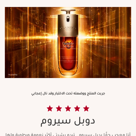
جربت المنتج ووضعته تحت الاختبار وقد نال إعجابي
دوبل سيروم
أنا معجب حقًا بدبل سيروم . تبدو بشرتي أكثر نعومة ورطوبة ولها