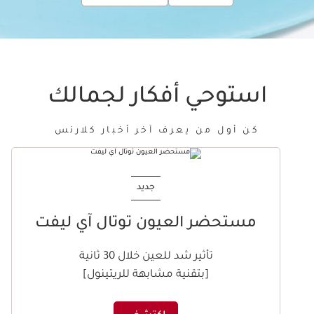
استوحي أفكار لجمالك
كن أول من يعرف آخر أخبار كلارنس
تخط إلى المحتوى
جديد
مستحضر العيون توتال آي ليفت
تأثير شد للعين خلال 30 ثانية
[بتقنية مشابهة للريتينول]