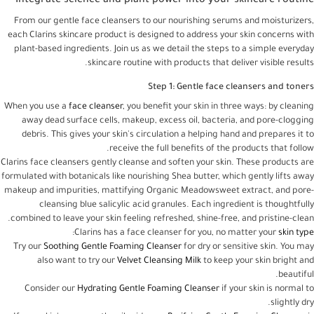
Integrate science and plant power into your skincare routine
From our gentle face cleansers to our nourishing serums and moisturizers,
each Clarins skincare product is designed to address your skin concerns with
plant-based ingredients. Join us as we detail the steps to a simple everyday
skincare routine with products that deliver visible results.
Step 1: Gentle face cleansers and toners
When you use a
face cleanser
, you benefit your skin in three ways: by cleaning
away dead surface cells, makeup, excess oil, bacteria, and pore-clogging
debris. This gives your skin's circulation a helping hand and prepares it to
receive the full benefits of the products that follow.
Clarins face cleansers gently cleanse and soften your skin. These products are
formulated with botanicals like nourishing Shea butter, which gently lifts away
makeup and impurities, mattifying Organic Meadowsweet extract, and pore-
cleansing blue salicylic acid granules. Each ingredient is thoughtfully
combined to leave your skin feeling refreshed, shine-free, and pristine-clean.
:
Clarins has a face cleanser for you, no matter your
skin type
Try our
Soothing Gentle Foaming Cleanser
for dry or sensitive skin. You may
also want to try our
Velvet Cleansing Milk
to keep your skin bright and
beautiful.
Consider our
Hydrating Gentle Foaming Cleanser
if your skin is normal to
slightly dry.