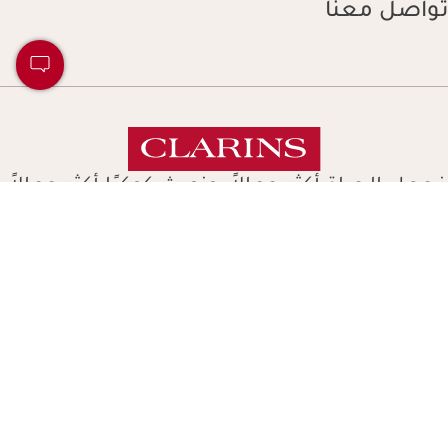
تواصل معنا
نجعل الحياة أكثر جمالاً، ونورث كوكبًا أكثر جمالاً.
حقوق النشر © كلارنس. جميع الحقوق محفوظة.
الشروط والأحكام
سياسة الخصوصية
الإشعارات القانونية والشروط العامة للاستخدام
خريطة الموقع
Navigates 
UAE (Arabic)