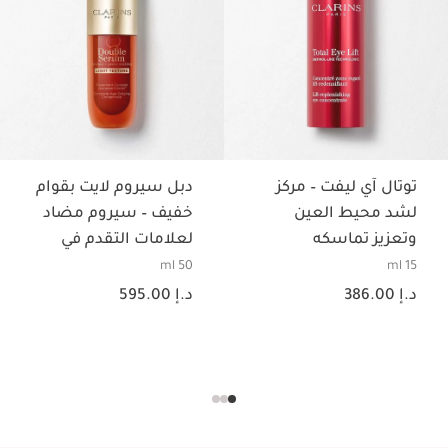
توتال آي ليفت – مركز
دبل سيروم لايت بقوام
لشد محيط العين
خفيف – سيروم مضاد
وتعزيز تماسكه
لعلامات التقدم في
السن
50 ml
15 ml
السعر الحالي هو د.إ 386.00
السعر الحالي هو د.إ 595.00
د.إ 386.00
د.إ 595.00