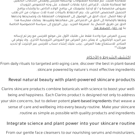
لمعالجة طلبك. تتم معالجة المعلومات بواسطة كلارنس ومقدمي الخدمات التابعين
لها لمعالجة طلبك ، لأغراض إدارة علاقات العملاء. على وجه الخصوص لتزويدك
بعروض مخصصة و / أو لإدارة عضويتك في برنامج الولاء الخاص بنا وإنشاء برنامج
التجميل المخصص الخاص بك. يتم الاحتفاظ بالبيانات لمدة ثلاث سنوات من آخر طلب
أو جهة اتصال. لديك الحق في الوصول إلى المعلومات المتعلقة بك وتصحيحها وحذفها
ونقلها بالإضافة إلى الحق في الاعتراض على معالجتها وتقييدها. يمكنك ممارسة هذا
الحق عن طريق الاتصال بنا. لمعرفة المزيد ، يرجى الرجوع إلى سياسة الخصوصية الخاصة
بنا
من خلال الضغط هنا.
يسري العرض مرة واحدة فقط على طلبك الأول على موقع كلارنس مع رمز تم إرساله
عبر البريد الإلكتروني. لا يمكن دمج العرض مع العروض الترويجية الأخرى ، ولا يتوفر في
المتاجر. للاستمتاع بهذا العرض ، يجب عليك إنشاء حساب كلارنس عبر الإنترنت أو تحديد
هويتك**
اكتشف الشروط و الأحكام
From daily rituals to targeted anti-aging care, discover the best in plant-based
skincare powered by nature's most effective ingredients.
Reveal natural beauty with plant-powered skincare products
Clarins skincare products combine botanicals with science to boost your well-
being and happiness. Each Clarins product is designed not only to address
your skin concerns, but to deliver potent
plant-based ingredients
that weave a
sense of care and wellbeing into every beauty routine. Make your skincare
routine as simple as possible with quality products and ingredients.
Integrate science and plant power into your skincare routine
From our gentle face cleansers to our nourishing serums and moisturizers,