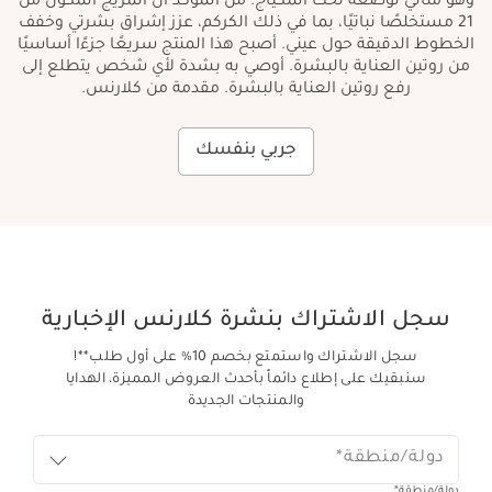
وهو مثالي لوضعه تحت المكياج. من المؤكد أن المزيج المكون من
21 مستخلصًا نباتيًا، بما في ذلك الكركم، عزز إشراق بشرتي وخفف
الخطوط الدقيقة حول عيني. أصبح هذا المنتج سريعًا جزءًا أساسيًا
من روتين العناية بالبشرة. أوصي به بشدة لأي شخص يتطلع إلى
رفع روتين العناية بالبشرة. مقدمة من كلارنس.
جربي بنفسك
سجل الاشتراك بنشرة كلارنس الإخبارية
سجل الاشتراك واستمتع بخصم 10% على أول طلب**!
سنبقيك على إطلاع دائماً بأحدث العروض المميزة، الهدايا
والمنتجات الجديدة
دولة/منطقة*
دولة/منطقة*