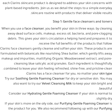
each Clarins skincare product is designed to address your skin concerns with
plant-based ingredients. Join us as we detail the steps to a simple everyday
skincare routine with products that deliver visible results.
Step 1: Gentle face cleansers and toners
When you use a
face cleanser
, you benefit your skin in three ways: by cleaning
away dead surface cells, makeup, excess oil, bacteria, and pore-clogging
debris. This gives your skin's circulation a helping hand and prepares it to
receive the full benefits of the products that follow.
Clarins face cleansers gently cleanse and soften your skin. These products are
formulated with botanicals like nourishing Shea butter, which gently lifts away
makeup and impurities, mattifying Organic Meadowsweet extract, and pore-
cleansing blue salicylic acid granules. Each ingredient is thoughtfully
combined to leave your skin feeling refreshed, shine-free, and pristine-clean.
:
Clarins has a face cleanser for you, no matter your
skin type
Try our
Soothing Gentle Foaming Cleanser
for dry or sensitive skin. You may
also want to try our
Velvet Cleansing Milk
to keep your skin bright and
beautiful.
Consider our
Hydrating Gentle Foaming Cleanser
if your skin is normal to
slightly dry.
If your skin's more on the oily side, our
Purifying Gentle Foaming Cleanser
is
the product for you. We also recommend following up with our
Purifying