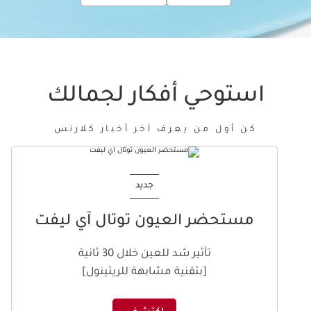
استوحي أفكار لجمالك
كن أول من يعرف آخر أخبار كلارنس
تخط إلى المحتوى
جديد
مستحضر العيون توتال آي ليفت
تأثير شد للعين خلال 30 ثانية
[بتقنية مشابهة للريتينول]