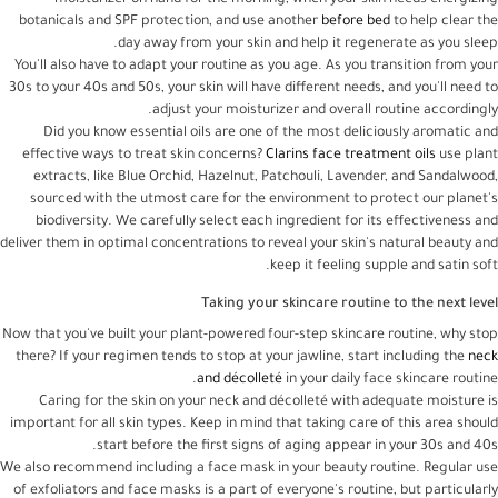
botanicals and SPF protection, and use another
before bed
to help clear the
day away from your skin and help it regenerate as you sleep.
You'll also have to adapt your routine as you age. As you transition from your
30s to your 40s and 50s, your skin will have different needs, and you'll need to
adjust your moisturizer and overall routine accordingly.
Did you know essential oils are one of the most deliciously aromatic and
effective ways to treat skin concerns?
Clarins face treatment oils
use plant
extracts, like Blue Orchid, Hazelnut, Patchouli, Lavender, and Sandalwood,
sourced with the utmost care for the environment to protect our planet's
biodiversity. We carefully select each ingredient for its effectiveness and
deliver them in optimal concentrations to reveal your skin's natural beauty and
keep it feeling supple and satin soft.
Taking your skincare routine to the next level
Now that you've built your plant-powered four-step skincare routine, why stop
there? If your regimen tends to stop at your jawline, start including the
neck
and décolleté
in your daily face skincare routine.
Caring for the skin on your neck and décolleté with adequate moisture is
important for all skin types. Keep in mind that taking care of this area should
start before the first signs of aging appear in your 30s and 40s.
We also recommend including a face mask in your beauty routine. Regular use
of exfoliators and face masks is a part of everyone's routine, but particularly