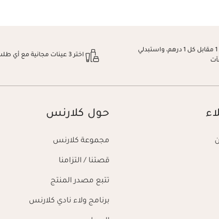
اكسبِي نقطة 1 مقابل كل 1 درهم، واستبدلي
اختر 3 عينات مجانية مع أي طلب
آت
اء
حول كلارنس
مجموعة كلارنس
قصتنا / التزامنا
تتبع مصدر المنتج
برنامج ولاء نادي كلارنس