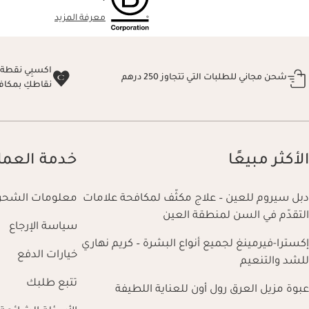
معرفة المزيد
شحن مجاني للطلبات التي تتجاوز 250 درهم
نقاطكِ بمكاف
الأكثر مبيعًا
خدمة العمل
دبل سيروم للعين – علاج مكثّف لمكافحة علامات
معلومات الشحن
التقدّم في السن لمنطقة العين
سياسة الإرجاع
إكسترا-فيرمينغ لجميع أنواع البشرة – كريم نهاري
خيارات الدفع
للشد والتنعيم
تتبع طلبك
عبوة مزيل العرق رول أون للعناية اللطيفة