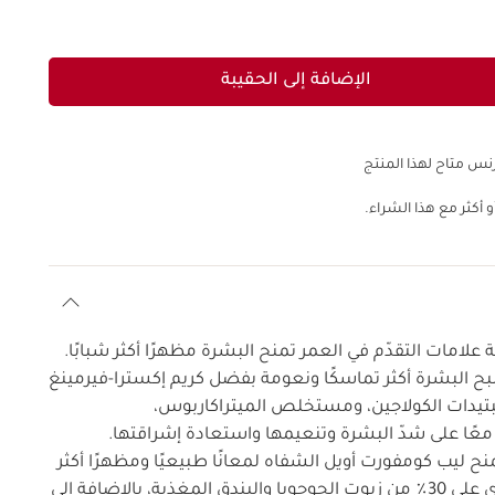
الإضافة إلى الحقيبة
نس متاح لهذا المنتج
 أكثر مع هذا الشراء.
لامات التقدّم في العمر تمنح البشرة مظهرًا أكثر شبابًا.
بح البشرة أكثر تماسكًا ونعومة بفضل كريم إكسترا-فيرمينغ
بببتيدات الكولاجين، ومستخلص الميتراكاربوس،
 معًا على شدّ البشرة وتنعيمها واستعادة إشراقتها.
ح ليب كومفورت أويل الشفاه لمعانًا طبيعيًا ومظهرًا أكثر
جمالًا. تركيبته الغنية تحتوي على 30٪ من زيوت الجوجوبا والبندق المغذية، بالإضافة إلى