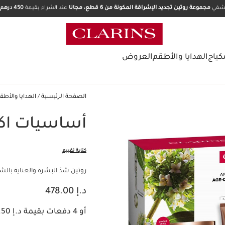
تشفي
مجموعة روتين تجديد الإشراقة المكونة من 6 قطع، مجانا
عند الشراء بقيمة
450 درهم.
كياج
الهدايا والأطقم
العروض
الصفحة الرئيسية
الهدايا والأطق
أساسيات اكس
كتابة تقييم
روتين شدّ البشرة والعناية بال
السعر الحالي هو د.إ 478.00
د.إ 478.00
أو 4 دفعات بقيمة د.إ 119.50 مع