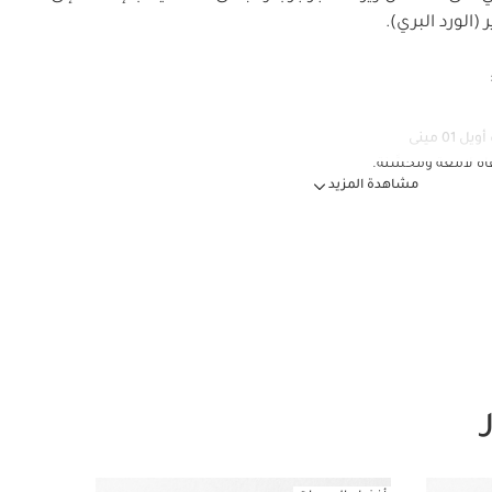
الورد البري).
01 مينى
اه لامعة ومحسَّنة.
مشاهدة المزيد
غ لجميع أنواع البشرة – كريم نهاري للشد والتنعيم
لتجاعيد ويشد البشرة. *في كلارنس.
را فيرمينغ لجميع أنواع البشرة بحجم تجريبي 15 مل