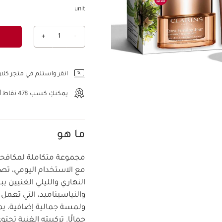
unit
+
1
-
عرض الحقيبة
انقر واستلم في متجر كلار
يمكنكِ كسب
478
نقاط أو
ما هو
مجموعة متكاملة لمكافحة ع
مع الاستخدام اليومي، تص
النهاري والليلي الغنيين 
والنياسيناميد، التي تعمل
ولمسة جمالية إضافية، يمن