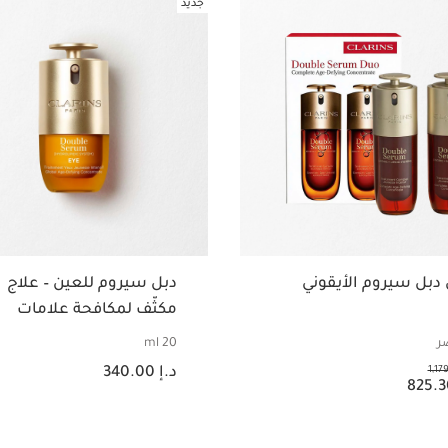
جديد
 دبل سيروم الأيقوني
دبل سيروم للعين – علاج
مكثّف لمكافحة علامات
التقدّم في السن لمنطقة
20 ml
العين
السعر الحالي هو د.إ 340.00
1,17
د.إ 340.00
.إ 825.30
عرض سريع
عرض سريع