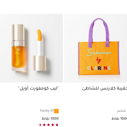
بة كلارنس للشاطئ
"ليب كومفورت أويل"
01 honey
ط
1000 نقاط