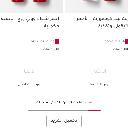
ليب كومفورت – الأحمر
أحمر شفاه جولي روج – لمسة
قوني وتغذية
مخملية
742V joli rouge
54 ic
ط
1500 نقاط
الاختيار
الاختيار
عرض التفاصيل
عرض التفاصيل
لقد شاهدت 10 من 58 من المنتجات
تحميل المزيد