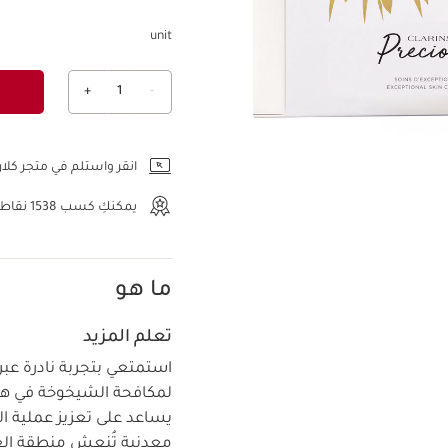
unit
+
1
-
عرض الحقيبة
انقر واستلم في متجر كلار
يمكنكِ كسب
1538
نقاط أ
ما هو
تعلم المزيد
استمتعي بتجربة نادرة عب
يساعد على تعزيز عملية ال
معدنية تُنعش منطقة العي