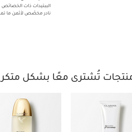
الببتيدات ذات الخصائص الم
نادر مخصّص لأثمن ما تمل
نتجات تُشترى معًا بشكل متكرر