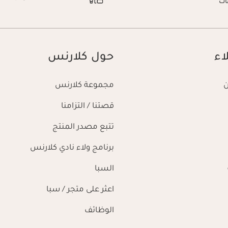
آت
اء
حول كلارنس
مجموعة كلارنس
قصتنا / التزامنا
تتبع مصدر المنتج
برنامج ولاء نادي كلارنس
السبا
اعثر على متجر / سبا
الوظائف