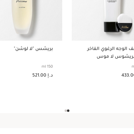
 الوجه الرغوي الفاخر
بريشس "لا لوشن"
ريشوس لا موس
150 ml
د.إ 433.00
السعر الحالي هو د.إ 521.00
د.إ 521.00
عرض سريع
عرض سريع