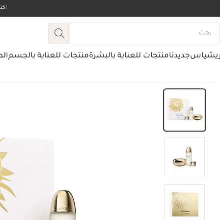
اك
ريشياس
جديدنا
منتجات للعناية بالبشرة
منتجات للعناية بالجسم
الم