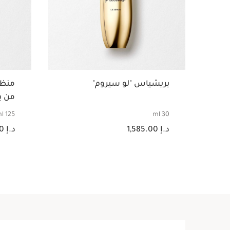
بريشياس "لو سيروم"
منظف
من ب
125 ml
30 ml
السعر الحالي هو د.إ 1,585.00
السعر الحالي هو 
د.إ 1,585.00
د.إ 433.00
عرض سريع