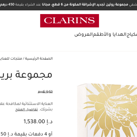
تشفي
مجموعة روتين تجديد الإشراقة المكونة من 6 قطع، مجانا
عند الشراء بقيمة
450 درهم.
كياج
الهدايا والأطقم
العروض
الصفحة الرئيسية
منتجات للعناي
مجموعة بري
كتابة تقييم
العناية الاستثنائية لمكافحة ع
بشرتك.
تفاصيل المنتج
السعر الحالي هو د.إ 1,538.00
د.إ 1,538.00
أو 4 دفعات بقيمة د.إ 384.50 مع