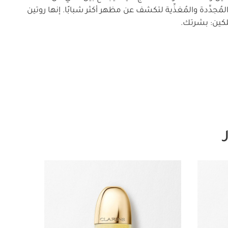
ُجدِّدة والمُغذِّية لتكشف عن مظهر أكثر شبابًا. إنها روتين
كين: بشرتك.
30_off
تخط إلى المحتوى