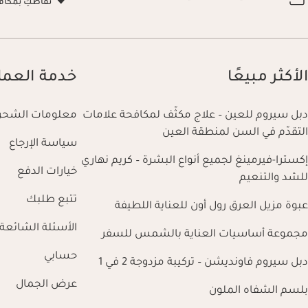
نقاطكِ بمكاف
الأكثر مبيعًا
خدمة العمل
دبل سيروم للعين – علاج مكثّف لمكافحة علامات
معلومات الشحن
التقدّم في السن لمنطقة العين
سياسة الإرجاع
إكسترا-فيرمينغ لجميع أنواع البشرة – كريم نهاري
خيارات الدفع
للشد والتنعيم
تتبع طلبك
عبوة مزيل العرق رول أون للعناية اللطيفة
الأسئلة الشائعة
مجموعة أساسيات العناية بالشمس للسفر
حسابي
دبل سيروم فاونديشن – تركيبة مزدوجة 2 في 1
عرض الجمال
بلسم الشفاه الملون