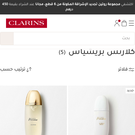
اكتشفي
مجموعة روتين تجديد الإشراقة المكونة من 6 قطع، مجانا
عند الشراء بقيمة
450
درهم.
تخط إلى المحتوى
انتقل إلى أسفل الصفحة
كلارنس بريشياس
(5)
فلاتر
ترتيب حسب
جديد