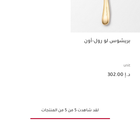
بريشوس لو رول-أون
unit
السعر الحالي هو د.إ 302.00
د.إ 302.00
لقد شاهدت 5 من 5 من المنتجات