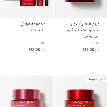
كريم النهار "سوبر
مجموعة مولتي-
ريستورتيف" للبشرة
إنتنسيف
الجافة جداً
unit
50 ml
السعر الحالي هو د.إ 637.00
السعر الحالي هو د.إ 637.00
د.إ 637.00
د.إ 637.00
أفضل_المبيعات