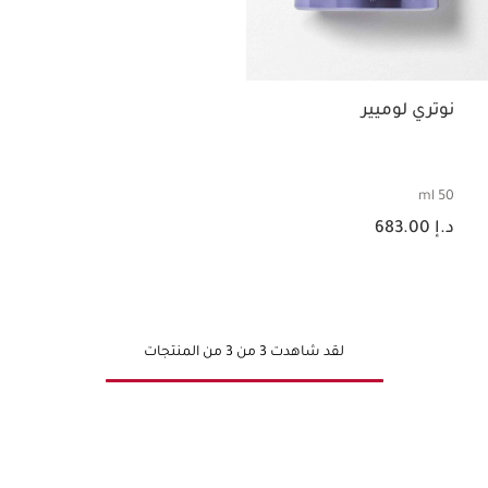
نوتري لوميير
50 ml
السعر الحالي هو د.إ 683.00
د.إ 683.00
لقد شاهدت 3 من 3 من المنتجات