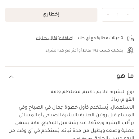
إخطاري
+
1
-
عرض الحقيبة
0 عينات مجانية مع أي طلب.
إضافة عيّنة إلى طلبك
يمكنكِ كسب
142
نقاط أو أكثر مع هذا الشراء.
ما هو
نوع البشرة:
عادية, دهنية, مختلطة, جافة
القوام:
رذاذ
الاستعمال:
يُستخدم كأول خطوة جمال في الصباح وفي
المساء قبل روتين العناية بالبشرة الصباحي أو المسائي.
يرطِّب البشرة ويعدّها. عند رشه قبل المكياج، فإنه يسهل
عملية وضعه ويطيل من مدة ثباته. يُستخدم في أي وقت من
اليوم حسب الحاجة.