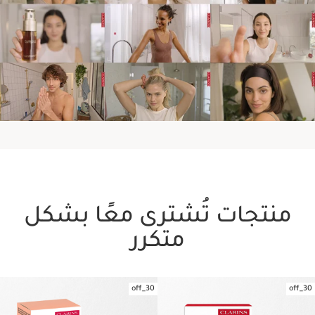
منتجات تُشترى معًا بشكل
متكرر
30_off
30_off
تخط إلى المحتوى