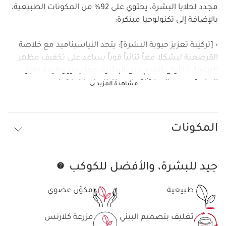
مجدد لخلايا البشرة، يحتوي على 92% من المكونات الطبيعية،
بالإضافة إلى تكنولوجيا مبتكرة:
• [تركيبة تعزيز حيوية البشرة]: يتحد النياسيناميد مع خلاصة
القرصعنة ليشكلا معاً ثنائياً قوياً يساعد على تخفيف مظهر
العلامات الأولى لتقدم سن البشرة. مما يعزز وظيفة حاجز
البشرة ويعيد إليها تألقها ويحافظ على نضارتها.
مشاهدة المزيد
• رباعي الببتيد القوي يساعد البشرة على تجديد خلاياها طوال
الليل.
المكونات
النتيجة: تبدو البشرة مفعمة بالنضارة وأكثر نعومة، ومرطبة
ومشرقة عند الاستيقاظ.
جيد للبشرة، والأفضل للكوكب
تخط إلى المحتوى
طبيعية
مكوّن عضوي
تغليف بتصميم البيئي
مزرعة كلارنس