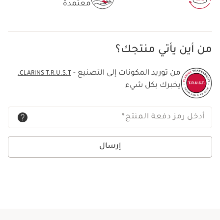
معتمدة
من أين يأتي منتجك؟
من توريد المكونات إلى التصنيع -
CLARINS T.R.U.S.T.
يخبرك بكل شيء
أدخل رمز دفعة المنتج
*
إرسال