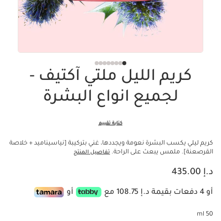
كريم الليل ملتي آكتيف -
لجميع انواع البشرة
كتابة تقييم
كريم ليلي يكسب البشرة نعومة ويجددها، غني بتركيبة [نياسيناميد + خلاصة
القرصعنة]. ملمس يبعث على الراحة.
تفاصيل المنتج
السعر الحالي هو د.إ 435.00
د.إ 435.00
أو 4 دفعات بقيمة د.إ 108.75 مع
أو
50 ml