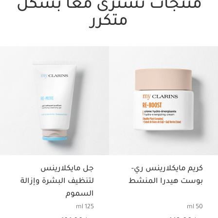
منتجات تُشترى معًا بشكل
متكرر
تخط إلى المحتوى
كريم مايكلارينس ري-
جل مايكلارينس
بوست هيدرا المنشط
لتنظيف البشرة وإزالة
السموم
125 ml
50 ml
السعر الحالي هو د.إ 142.00
السعر الحالي هو د.إ 101.00