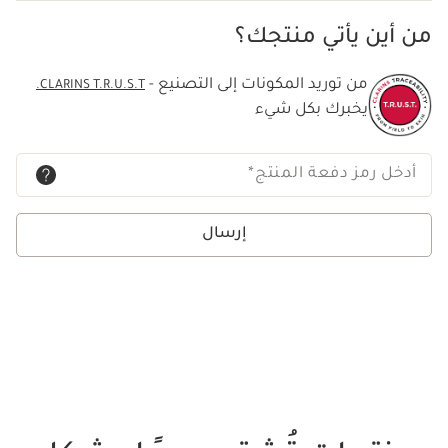
من أين يأتي منتجك؟
من توريد المكونات إلى التصنيع -
CLARINS T.R.U.S.T.
يخبرك بكل شيء
أدخل رمز دفعة المنتج
*
إرسال