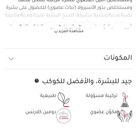
ومستخلص التين العضوي لبشرة مرطبة بشكل مكثف
ومستخلص بذور الأسيرولا (نبات عضوي) للحصول على بشرة
نضرة وردية وبشرة مشرقة. تصبح البشرة نضرة ومرنة وناعمة
وممتلئة... وتزداد جمالاً مع كل صباح. ملمس جل كريمي خفيف
وذائب ومنعش مع لمسة نهائية حريرية.
مشاهدة المزيد
المكونات
جيد للبشرة، والأفضل للكوكب
تخط إلى المحتوى
تركيبة مسؤولة
طبيعية
مكوّن عضوي
دومين كلارنس