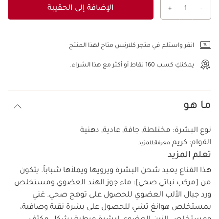
الإضافة إلى الحقيبة
+
1
-
عرض الحقيبة
انقر واستلم في متجر كلارنس متاح لهذا المنتج
يمكنكِ كسب
160
نقاط أو أكثر مع هذا الشراء.
ما هو
نوع البشرة:
مختلطة, جافة, عادية, دهنية
القوام:
كريم
معرفة المزيد
تعلم المزيد
هذا القناع يعيد شحن البشرة ويرويها ويملأها شباباً. يتكون
من [مركب نباتي صحي]: ماء جوز الهند العضوي ومستخلص
ورد جبال الألب العضوي للحصول على توهج صحي. غني
بمستخلص هوانغ تشي للحصول على بشرة نقية وصافية،