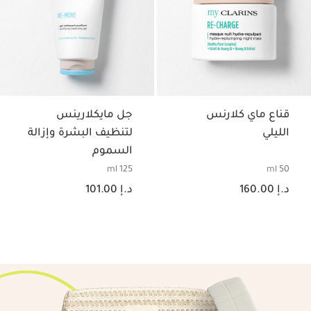
قناع ماي كلارنس
جل مايكلارينس
الليلي
لتنظيف البشرة وإزالة
السموم
125 ml
50 ml
السعر الحالي هو د.إ 160.00
السعر الحالي هو د.إ 101.00
د.إ 160.00
د.إ 101.00