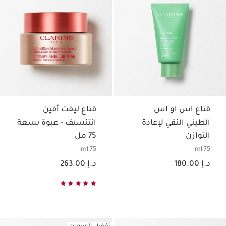
قناع اس او اس
قناع ليفت أفين
الطيني النقي لإعادة
انتنسيف - عبوة بسعة
التوازن
75 مل
75 ml
75 ml
السعر الحالي هو د.إ 180.00
السعر الحالي هو د.إ 263.00
د.إ 180.00
د.إ 263.00