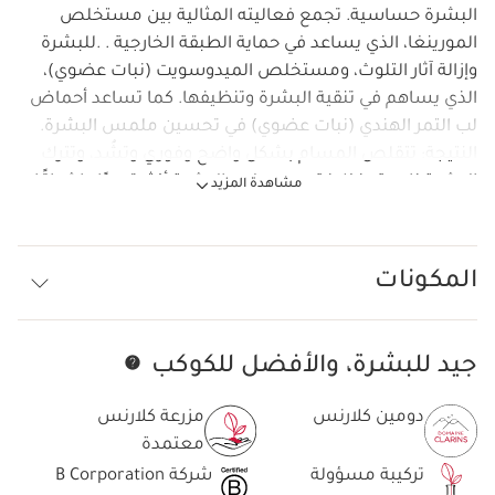
البشرة حساسية. تجمع فعاليته المثالية بين مستخلص
المورينغا، الذي يساعد في حماية الطبقة الخارجية . .للبشرة
وإزالة آثار التلوث، ومستخلص الميدوسويت (نبات عضوي)،
الذي يساهم في تنقية البشرة وتنظيفها. كما تساعد أحماض
لب التمر الهندي (نبات عضوي) في تحسين ملمس البشرة.
النتيجة: تتقلص المسام بشكل واضح وفوري وتشُد، وتترك
البشرة ناعمة ونظيفة. يصبح لون البشرة أكثر توحدًا وإشراقًا
مشاهدة المزيد
بشكل ملحوظ. قوام القناع الكريمي الناعم ينتشر بسهولة
على البشرة. يكشف اللون الرمادي للقناع عن لمسات زرقاء
عند وضعه منتج نباتي. 97% من المكونات ذات أصل طبيعي.
المكونات
جيد للبشرة، والأفضل للكوكب
تخط إلى المحتوى
دومين كلارنس
مزرعة كلارنس
معتمدة
تركيبة مسؤولة
شركة B Corporation