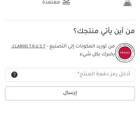
معتمدة
من أين يأتي منتجك؟
من توريد المكونات إلى التصنيع -
CLARINS T.R.U.S.T.
يخبرك بكل شيء
أدخل رمز دفعة المنتج
*
إرسال