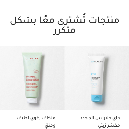
منتجات تُشترى معًا بشكل
متكرر
تخط إلى المحتوى
ماي كلارنس المجدد -
منظف رغوي لطيف
مقشر زيتي
ومنقٍ