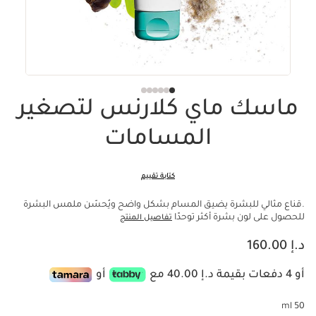
ماسك ماي كلارنس لتصغير
المسامات
كتابة تقييم
.قناع مثالي للبشرة يضيق المسام بشكل واضح ويُحسّن ملمس البشرة
للحصول على لون بشرة أكثر توحدًا
تفاصيل المنتج
السعر الحالي هو د.إ 160.00
د.إ 160.00
أو 4 دفعات بقيمة د.إ 40.00 مع
أو
50 ml