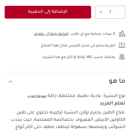
الإضافة إلى الحقيبة
+
1
-
عرض الحقيبة
0 عينات مجانية مع أي طلب.
إضافة عيّنة إلى طلبك
انقر واستلم في متجر كلارنس متاح لهذا المنتج
يمكنكِ كسب
160
نقاط أو أكثر مع هذا الشراء.
ما هو
نوع البشرة:
عادية, دهنية, مختلطة, جافة
معرفة المزيد
تعلم المزيد
.قناع الطين يحترم توازن البشرة تركيبته تحتوي على طين
الكاولين الأبيض المعروف بخصائصه الممتصة، حيث يجذب
الشوائب ويمتصها بسهولة لينظف بلطف حتى أكثر أنواع