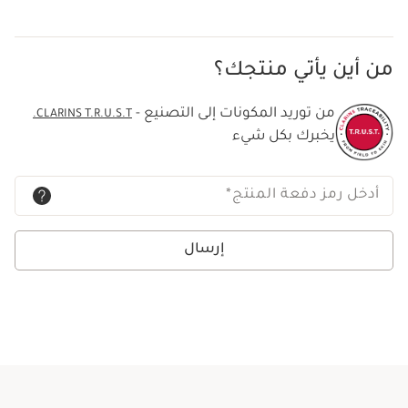
من أين يأتي منتجك؟
من توريد المكونات إلى التصنيع -
CLARINS T.R.U.S.T.
يخبرك بكل شيء
أدخل رمز دفعة المنتج
*
إرسال