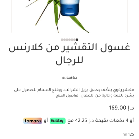
غسول التقشير من كلارنس
للرجال
كتابة تقييم
مقشر رغوي ينظّف بعمق، يزيل الشوائب، ويفتح المسام للحصول على
بشرة ناعمة وخالية من اللمعان.
تفاصيل المنتج
السعر الحالي هو د.إ 169.00
د.إ 169.00
أو 4 دفعات بقيمة د.إ 42.25 مع
أو
125 ml