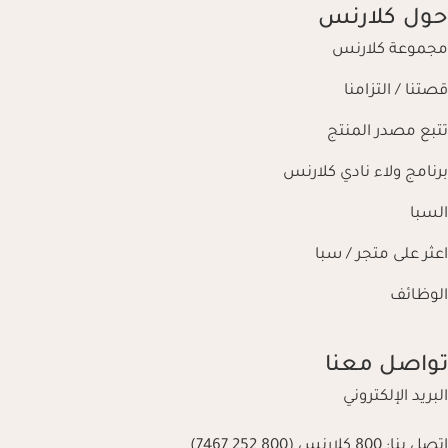
حول كلارنس
مجموعة كلارنس
قصتنا / التزامنا
تتبع مصدر المنتج
برنامج ولاء نادي كلارنس
السبا
اعثر على متجر / سبا
الوظائف
تواصل معنا
البريد الإلكتروني
اتصل بنا:
800 كلارنس (800 252 7467)