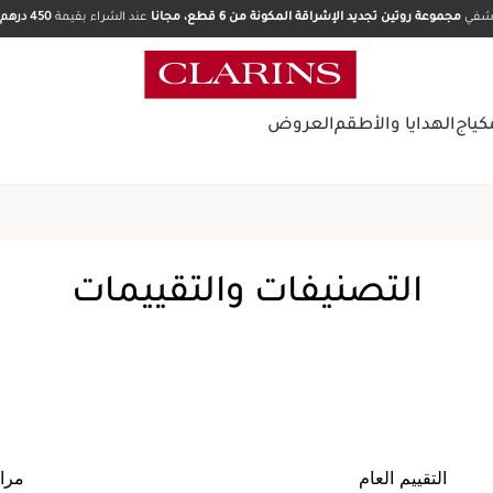
تشفي
مجموعة روتين تجديد الإشراقة المكونة من 6 قطع، مجانا
عند الشراء بقيمة
450 درهم.
كياج
الهدايا والأطقم
العروض
الصفحة الرئيسية
منتجات للعناي
هايدرا ايس
التصنيفات والتقييمات
كتابة تقييم
مستحلب نهاري للوجه يُرطب الب
السعر الحالي هو د.إ 258.00
د.إ 258.00
أو 4 دفعات بقيمة د.إ 64.50 مع