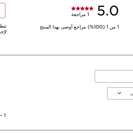
75 ml
+
1
-
عرض الحقيبة
انقر واستلم في متجر كلار
يمكنكِ كسب
258
نقاط أو
ما هو
نوع البشرة:
مختلطة, جافة,
القوام:
مستحلب
الاستعمال:
كل صباح.
معرف
الفوائد
بشرة مرطّبة وأكثر امتلا