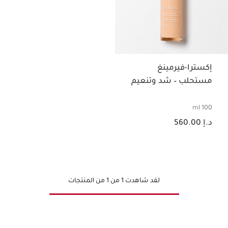
إكسترا-فيرمينغ
مستحلب – شد وتنعيم
100 ml
السعر الحالي هو د.إ 560.00
د.إ 560.00
لقد شاهدت 1 من 1 من المنتجات