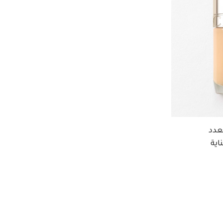
عدد
اية