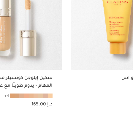
و اس
سكين إيلوجن كونسيلر مت
المهام – يدوم طويلًا مع عن
مرطبة
4
السعر الحالي هو د.إ 165.00
د.إ 165.00
عرض سريع
عرض سريع