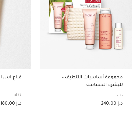
مجموعة أساسيات التنظيف –
قناع اس ا
للبشرة الحساسة
75 ml
unit
السعر الحالي هو د.إ 240.00
السعر الحالي هو د.إ 180.00
د.إ 240.00
د.إ 180.00
عرض سريع