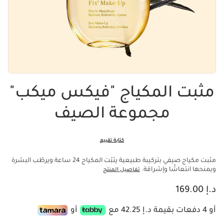
مثبت المكياج "فيكس ميكب"
مجموعة الصيف
كتابة تقييم
مثبت مكياج صيفي بتركيبة طبيعية يثبّت المكياج 24 ساعة ويرطّب البشرة
ويمنحها انتعاشًا وإشراقة.
تفاصيل المنتج
السعر الحالي هو د.إ 169.00
د.إ 169.00
أو 4 دفعات بقيمة د.إ 42.25 مع
أو