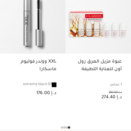
عبوة مزيل العرق رول
XXL ووندر فوليوم
أون للعناية اللطيفة
ماسكارا
01 extreme black
1 عنصر
السعر الحالي هو د.إ 176.00
السعر السابق هو د.إ 392.00
د.إ 392.00
د.إ 176.00
السعر الحالي هو د.إ 274.40
د.إ 274.40