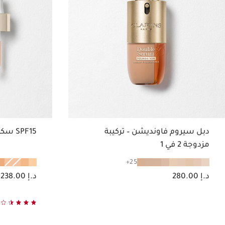
دبل سيروم فاونديشن – تركيبة
SPF15 سكين إيلوجن
مزدوجة 2 في 1
25
السعر الحالي هو د.إ 280.00
السعر الحالي هو د.إ 238.00
د.إ 280.00
د.إ 238.00
عرض سريع