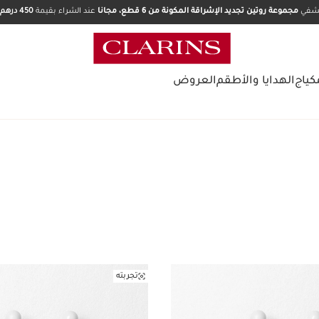
تشفي
مجموعة روتين تجديد الإشراقة المكونة من 6 قطع، مجانا
عند الشراء بقيمة
450 درهم.
كياج
الهدايا والأطقم
العروض
تجربته