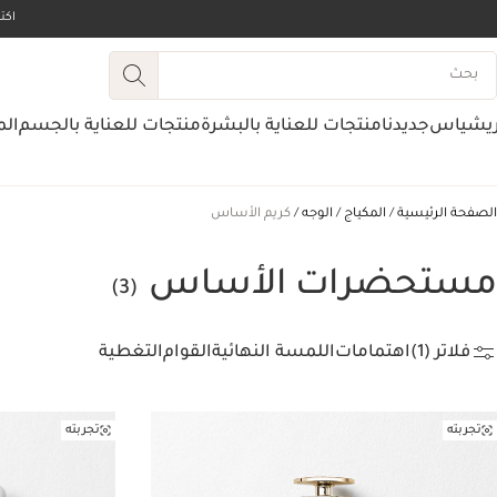
اك
ريشياس
جديدنا
منتجات للعناية بالبشرة
منتجات للعناية بالجسم
الم
الصفحة الرئيسية
المكياج
الوجه
كريم الأساس
مستحضرات الأساس
(3)
فلاتر (1)
اهتمامات
اللمسة النهائية
القوام
التغطية
تجربته
تجربته