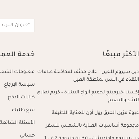
*عنوان البريد 
الأكثر مبيعًا
خدمة العمل
دبل سيروم للعين – علاج مكثّف لمكافحة علامات
معلومات الشحن
التقدّم في السن لمنطقة العين
سياسة الإرجاع
إكسترا-فيرمينغ لجميع أنواع البشرة – كريم نهاري
خيارات الدفع
للشد والتنعيم
تتبع طلبك
عبوة مزيل العرق رول أون للعناية اللطيفة
الأسئلة الشائعة
مجموعة أساسيات العناية بالشمس للسفر
حسابي
دبل سيروم فاونديشن – تركيبة مزدوجة 2 في 1