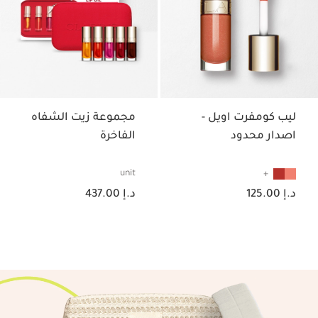
ليب كومفرت اويل -
مجموعة زيت الشفاه
اصدار محدود
الفاخرة
unit
السعر الحالي هو د.إ 125.00
السعر الحالي هو د.إ 437.00
د.إ 125.00
د.إ 437.00