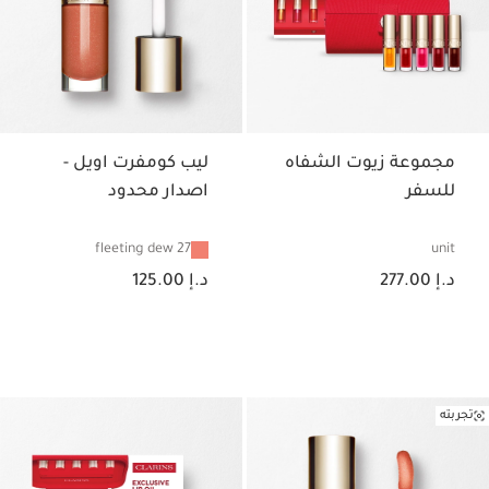
مجموعة زيوت الشفاه
ليب كومفرت اويل -
للسفر
اصدار محدود
27 fleeting dew
unit
السعر الحالي هو د.إ 277.00
السعر الحالي هو د.إ 125.00
د.إ 277.00
د.إ 125.00
تجربته