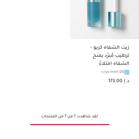
زيت الشفاه كريو –
ترطيب مُبرّد يمنح
الشفاه امتلاءً
00 cryo mint
السعر الحالي هو د.إ 173.00
د.إ 173.00
لقد شاهدت 7 من 7 من المنتجات