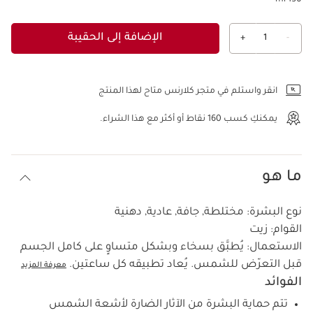
150 ml
الإضافة إلى الحقيبة
+
1
-
عرض الحقيبة
انقر واستلم في متجر كلارنس متاح لهذا المنتج
يمكنكِ كسب
160
نقاط أو أكثر مع هذا الشراء.
ما هو
نوع البشرة:
مختلطة, جافة, عادية, دهنية
القوام:
زيت
الاستعمال:
يُطبَّق بسخاء وبشكل متساوٍ على كامل الجسم
قبل التعرّض للشمس. يُعاد تطبيقه كل ساعتين.
معرفة المزيد
الفوائد
تتم حماية البشرة من الآثار الضارة لأشعة الشمس