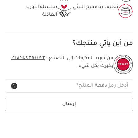
تغليف بتصميم البيئي
سلسلة التوريد
العادلة
من أين يأتي منتجك؟
من توريد المكونات إلى التصنيع -
CLARINS T.R.U.S.T.
يخبرك بكل شيء
أدخل رمز دفعة المنتج
*
إرسال