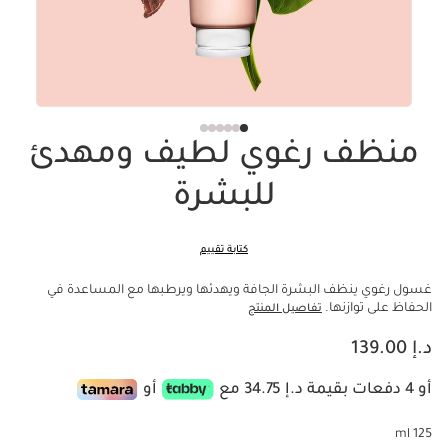
منظف ​​رغوي لطيف ومهدئ
للبشرة
كتابة تقييم
غسول رغوي ينظف البشرة الجافة ويهدئها ويرطبها مع المساعدة في
الحفاظ على توازنها.
تفاصيل المنتج
السعر الحالي هو د.إ 139.00
د.إ 139.00
أو 4 دفعات بقيمة د.إ 34.75 مع
أو
125 ml