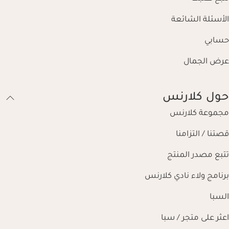
الأسئلة الشائعة
حسابي
عرض الجمال
حول كلارنس
مجموعة كلارنس
قصتنا / التزامنا
تتبع مصدر المنتج
برنامج ولاء نادي كلارنس
السبا
اعثر على متجر / سبا