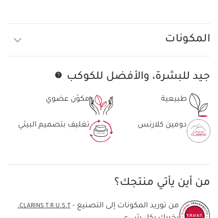
المكونات
جيد للبشرة، والأفضل للكوكب
تخط إلى المحتوى
طبيعية
مكوّن عضوي
دومين كلارنس
تغليف بتصميم البيئي
من أين يأتي منتجك؟
من توريد المكونات إلى التصنيع -
CLARINS T.R.U.S.T.