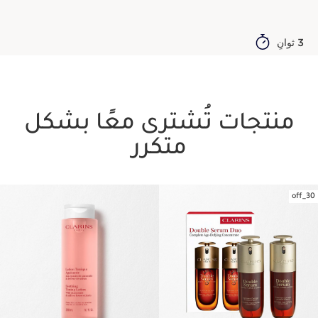
3 ثوانٍ
منتجات تُشترى معًا بشكل
متكرر
30_off
تخط إلى المحتوى